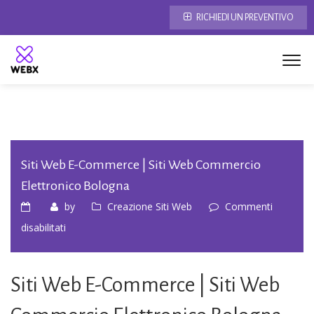
RICHIEDI UN PREVENTIVO
Siti Web E-Commerce | Siti Web Commercio
Elettronico Bologna
by
Creazione Siti Web
Commenti
su
disabilitati
Siti
web
Siti Web E-Commerce | Siti Web
E-
commerce