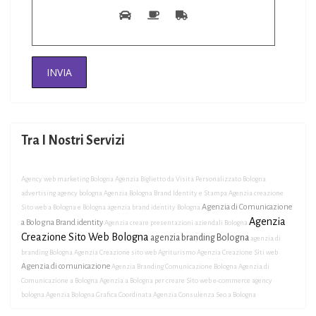
Tra I Nostri Servizi
Agency web marketing Bologna
Agenzia Biglietto da Visita Personalizzato Bologna
advertising agency bologna
Agenzia Bologna Brand Identity e Stampa
Agenzia creazione
Agenzia di Comunicazione
Sito web a Bologna e Bologna
agenzia brand identity Bologna
Agenzia
a Bologna Brand identity
Agenzia creare presentazioni aziendali Bologna
Creazione Sito Web Bologna
agenzia branding Bologna
agenzia di
branding Bologna
Agenzia Creazione sito web Agriturismo
Agenzia Creazione Siti web
Agenzia di comunicazione
Agenzia Branding Comunicazione Bologna
Agenzia di
Comunicazione a Bologna
Agenzia a Bologna per creare Sito web e-commerce
agency
bologna
Agenzia Bologna Grafica Coordinata
Agenzia Consulenza Seo a Bologna