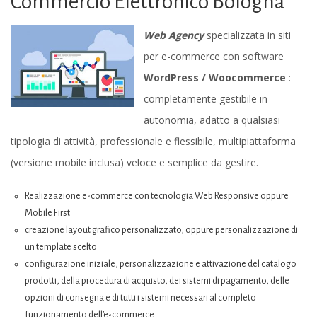
Commercio Elettronico Bologna
|
Web Agency
specializzata in siti
Siti
per e-commerce con software
web
WordPress / Woocommerce
:
Commercio
completamente gestibile in
Elettronico
autonomia, adatto a qualsiasi
Bologna
tipologia di attività, professionale e flessibile, multipiattaforma
(versione mobile inclusa) veloce e semplice da gestire.
Realizzazione e-commerce con tecnologia Web Responsive oppure
Mobile First
creazione layout grafico personalizzato, oppure personalizzazione di
un template scelto
configurazione iniziale, personalizzazione e attivazione del catalogo
prodotti, della procedura di acquisto, dei sistemi di pagamento, delle
opzioni di consegna e di tutti i sistemi necessari al completo
funzionamento dell’e-commerce