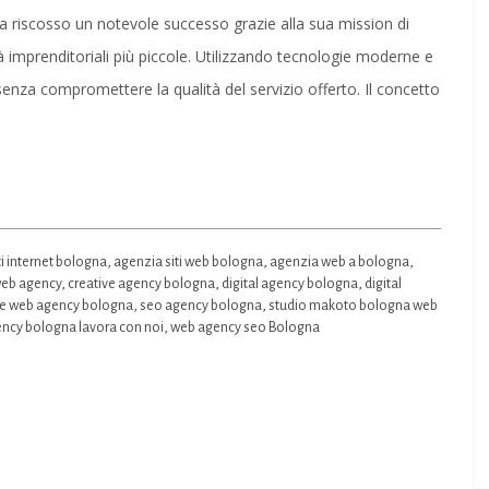
Soluzione
 riscosso un notevole successo grazie alla sua mission di
Ideale
ltà imprenditoriali più piccole. Utilizzando tecnologie moderne e
per
i senza compromettere la qualità del servizio offerto. Il concetto
la
Tua
Presenza
Online
a
ti internet bologna
,
agenzia siti web bologna
,
agenzia web a bologna
,
Bologna
eb agency
,
creative agency bologna
,
digital agency bologna
,
digital
re web agency bologna
,
seo agency bologna
,
studio makoto bologna web
ncy bologna lavora con noi
,
web agency seo Bologna