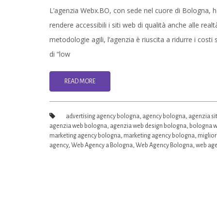
L’agenzia Webx.BO, con sede nel cuore di Bologna, ha
rendere accessibili i siti web di qualità anche alle rea
metodologie agili, l’agenzia è riuscita a ridurre i cost
di “low
READ MORE
advertising agency bologna
,
agency bologna
,
agenzia si
agenzia web bologna
,
agenzia web design bologna
,
bologna w
marketing agency bologna
,
marketing agency bologna
,
miglio
agency
,
Web Agency a Bologna
,
Web Agency Bologna
,
web age