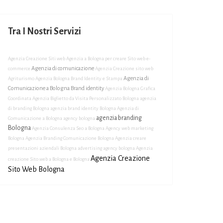
Tra I Nostri Servizi
Agenzia Creazione Siti web
Agenzia a Bologna per creare Sito web e-
Agenzia di comunicazione
commerce
Agenzia Creazione sito web
Agenzia di
Agriturismo
Agenzia Bologna Brand Identity e Stampa
Comunicazione a Bologna Brand identity
Agenzia Bologna Grafica
Coordinata
Agenzia Biglietto da Visita Personalizzato Bologna
agenzia
di branding Bologna
agenzia brand identity Bologna
Agenzia di
agenzia branding
Comunicazione a Bologna
agency bologna
Bologna
Agenzia Consulenza Seo a Bologna
Agency web marketing
Bologna
Agenzia Branding Comunicazione Bologna
Agenzia creare
presentazioni aziendali Bologna
advertising agency bologna
Agenzia
Agenzia Creazione
creazione Sito web a Bologna e Bologna
Sito Web Bologna