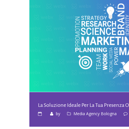
La Soluzione Ideale Per La Tua Presenza 
by
Media Agency Bologna