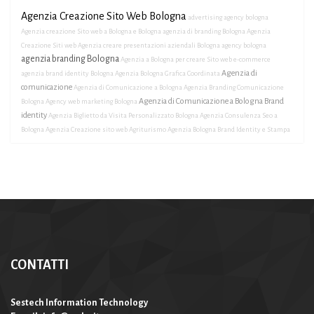
Agenzia Creazione Sito Web Bologna
advertising agency bologna
Agenzia creazione Sito web a Bologna e Bologna
agenzia di branding Bologna
Agenzia
Creazione Siti web
Agenzia creare presentazioni aziendali Bologna
agency bologna
agenzia branding Bologna
Agenzia a Bologna per creare Sito web e-commerce
Agenzia di
agenzia brand identity Bologna
Agenzia Bologna Grafica Coordinata
comunicazione
Agenzia di Comunicazione a Bologna
Agenzia Branding Comunicazione
Agenzia di Comunicazione a Bologna Brand
Bologna
Agency web marketing Bologna
identity
Agenzia Biglietto da Visita Personalizzato Bologna
Agenzia Consulenza Seo a
Bologna
Agenzia Creazione sito web Agriturismo
Agenzia Bologna Brand Identity e Stampa
CONTATTI
Sestech Information Technology