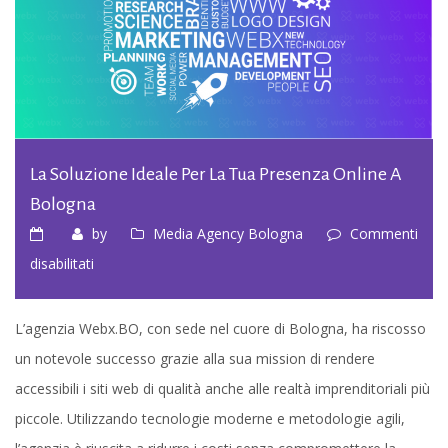
La Soluzione Ideale Per La Tua Presenza Online A
Bologna
by
Media Agency Bologna
Commenti
su
disabilitati
La
Soluzione
L’agenzia Webx.BO, con sede nel cuore di Bologna, ha riscosso
Ideale
un notevole successo grazie alla sua mission di rendere
per
accessibili i siti web di qualità anche alle realtà imprenditoriali più
la
piccole. Utilizzando tecnologie moderne e metodologie agili,
Tua