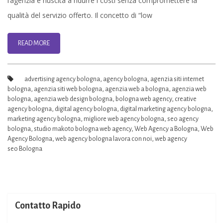
l’agenzia è riuscita a ridurre i costi senza compromettere la
Presenza
qualità del servizio offerto. Il concetto di “low
Online
a
READ MORE
Bologna
advertising agency bologna
,
agency bologna
,
agenzia siti internet
bologna
,
agenzia siti web bologna
,
agenzia web a bologna
,
agenzia web
bologna
,
agenzia web design bologna
,
bologna web agency
,
creative
agency bologna
,
digital agency bologna
,
digital marketing agency bologna
,
marketing agency bologna
,
migliore web agency bologna
,
seo agency
bologna
,
studio makoto bologna web agency
,
Web Agency a Bologna
,
Web
Agency Bologna
,
web agency bologna lavora con noi
,
web agency
seo Bologna
Contatto Rapido