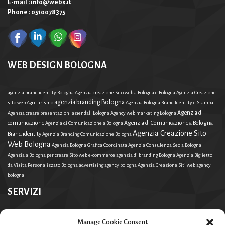
E-mail : info@webx.it
Phone : 0510078375
WEB DESIGN BOLOGNA
agenzia brand identity Bologna
Agenzia creazione Sito web a Bologna e Bologna
Agenzia Creazione
agenzia branding Bologna
sito web Agriturismo
Agenzia Bologna Brand Identity e Stampa
Agenzia di
Agenzia creare presentazioni aziendali Bologna
Agency web marketing Bologna
comunicazione
Agenzia di Comunicazione a Bologna
Agenzia di Comunicazione a Bologna
Agenzia Creazione Sito
Brand identity
Agenzia Branding Comunicazione Bologna
Web Bologna
Agenzia Bologna Grafica Coordinata
Agenzia Consulenza Seo a Bologna
Agenzia a Bologna per creare Sito web e-commerce
agenzia di branding Bologna
Agenzia Biglietto
da Visita Personalizzato Bologna
advertising agency bologna
Agenzia Creazione Siti web
agency
bologna
SERVIZI
Agenzia Creazione sito web Agriturismo
Agenzia Branding Comunicazione Bologna
Agency web
Manage Cookie Consent