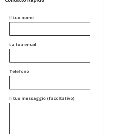
Contatto Rapido
Il tuo nome
La tua email
Telefono
Il tuo messaggio (facoltativo)