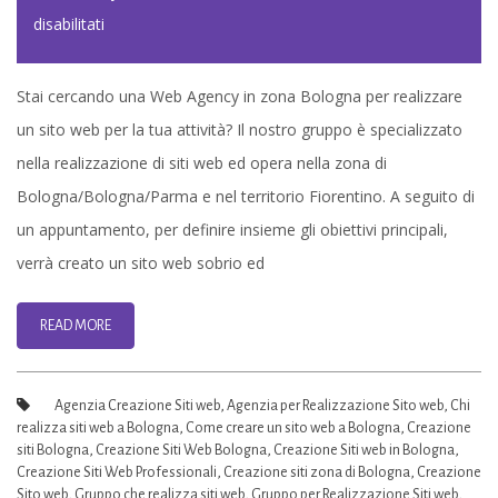
su
disabilitati
Creazione
Sito
Stai cercando una Web Agency in zona Bologna per realizzare
web
un sito web per la tua attività? Il nostro gruppo è specializzato
Bologna
nella realizzazione di siti web ed opera nella zona di
|
Bologna/Bologna/Parma e nel territorio Fiorentino. A seguito di
Realizzazione
un appuntamento, per definire insieme gli obiettivi principali,
siti
verrà creato un sito web sobrio ed
web
Bologna
READ MORE
Agenzia Creazione Siti web
,
Agenzia per Realizzazione Sito web
,
Chi
realizza siti web a Bologna
,
Come creare un sito web a Bologna
,
Creazione
siti Bologna
,
Creazione Siti Web Bologna
,
Creazione Siti web in Bologna
,
Creazione Siti Web Professionali
,
Creazione siti zona di Bologna
,
Creazione
Sito web
,
Gruppo che realizza siti web
,
Gruppo per Realizzazione Siti web
,