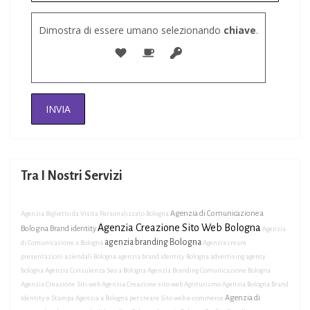
Dimostra di essere umano selezionando
chiave
.
Tra I Nostri Servizi
Agenzia di Comunicazione a
Agenzia Biglietto da Visita Personalizzato Bologna
Agenzia Creazione Sito Web Bologna
Bologna Brand identity
Agenzia
agenzia branding Bologna
di Comunicazione a Bologna
Agenzia creare
presentazioni aziendali Bologna
agenzia brand identity Bologna
advertising agency
bologna
Agenzia Consulenza Seo a Bologna
Agenzia Branding Comunicazione Bologna
Agenzia Creazione Siti web
Agenzia Creazione sito web Agriturismo
Agenzia Bologna Brand
Agenzia di
Identity e Stampa
Agenzia a Bologna per creare Sito web e-commerce