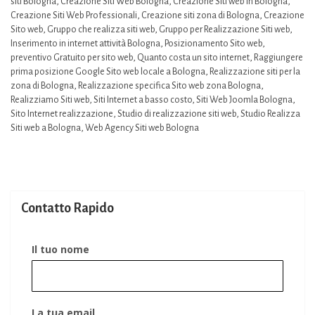
siti Bologna
,
Creazione Siti Web Bologna
,
Creazione Siti web in Bologna
,
Creazione Siti Web Professionali
,
Creazione siti zona di Bologna
,
Creazione
Sito web
,
Gruppo che realizza siti web
,
Gruppo per Realizzazione Siti web
,
Inserimento in internet attività Bologna
,
Posizionamento Sito web
,
preventivo Gratuito per sito web
,
Quanto costa un sito internet
,
Raggiungere
prima posizione Google Sito web locale a Bologna
,
Realizzazione siti per la
zona di Bologna
,
Realizzazione specifica Sito web zona Bologna
,
Realizziamo Siti web
,
Siti Internet a basso costo
,
Siti Web Joomla Bologna
,
Sito Internet realizzazione
,
Studio di realizzazione siti web
,
Studio Realizza
Siti web a Bologna
,
Web Agency Siti web Bologna
Contatto Rapido
Il tuo nome
La tua email