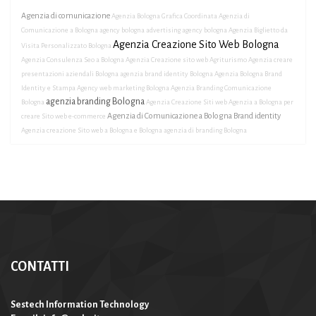
Agenzia di comunicazione
Agenzia Bologna Grafica Coordinata
Agenzia di
Comunicazione a Bologna
agency bologna
advertising agency bologna
Agenzia Biglietto da
Agenzia Creazione Sito Web Bologna
Visita Personalizzato Bologna
Agenzia Consulenza Seo a Bologna
Agenzia Creazione sito web Agriturismo
Agenzia creare
presentazioni aziendali Bologna
agenzia brand identity Bologna
Agenzia Bologna Brand
Identity e Stampa
Agency web marketing Bologna
Agenzia Branding Comunicazione
agenzia branding Bologna
Bologna
Agenzia Creazione Siti web
Agenzia a Bologna per
Agenzia di Comunicazione a Bologna Brand identity
creare Sito web e-commerce
Agenzia creazione Sito web a Bologna e Bologna
agenzia di branding Bologna
CONTATTI
Sestech Information Technology