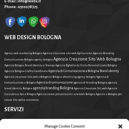
E-mail : info@webx.it
Phone : 0510078375
WEB DESIGN BOLOGNA
Agency web marketing Bologna
Agenzia Creazione sito web Agriturismo
Agenzia Branding
Agenzia Creazione Sito Web Bologna
Comunicazione Bologna
agency bologna
Agenzia Bologna Brand Identity e Stampa
Agenzia Biglietto da Visita Personalizzato Bologna
Agenzia di Comunicazione a Bologna Brand identity
Agenzia Bologna Grafica Coordinata
Agenzia creazione Sito web a Bologna e Bologna
advertising agency bologna
Agenzia di
Agenzia di comunicazione
Comunicazione a Bologna
agenzia di branding Bologna
agenzia
agenzia branding Bologna
brand identity Bologna
Agenzia Creazione Siti web
Agenzia
Consulenza Seo a Bologna
Agenzia creare presentazioni aziendali Bologna
Agenzia a Bologna per
creare Sito web e-commerce
SERVIZI
Agenzia di Comunicazione a Bologna
Agenzia a Bologna per creare Sito web e-commerce
Manage Cookie Consent