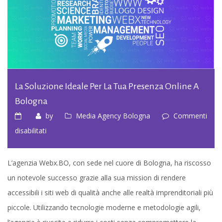
La Soluzione Ideale Per La Tua Presenza Online A
Bologna
by
Media Agency Bologna
Commenti
su
disabilitati
La
Soluzione
L’agenzia Webx.BO, con sede nel cuore di Bologna, ha riscosso
Ideale
un notevole successo grazie alla sua mission di rendere
per
accessibili i siti web di qualità anche alle realtà imprenditoriali più
la
piccole. Utilizzando tecnologie moderne e metodologie agili,
Tua