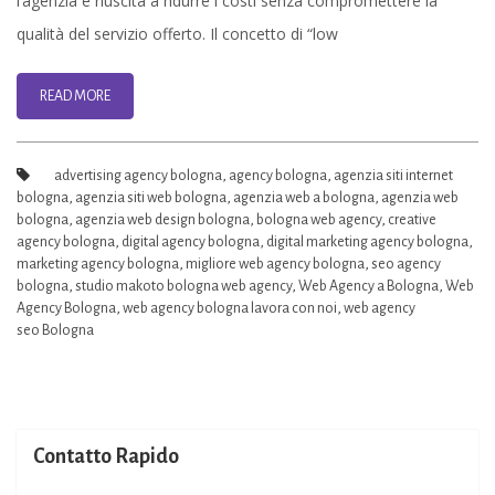
l’agenzia è riuscita a ridurre i costi senza compromettere la
Presenza
qualità del servizio offerto. Il concetto di “low
Online
a
READ MORE
Bologna
advertising agency bologna
,
agency bologna
,
agenzia siti internet
bologna
,
agenzia siti web bologna
,
agenzia web a bologna
,
agenzia web
bologna
,
agenzia web design bologna
,
bologna web agency
,
creative
agency bologna
,
digital agency bologna
,
digital marketing agency bologna
,
marketing agency bologna
,
migliore web agency bologna
,
seo agency
bologna
,
studio makoto bologna web agency
,
Web Agency a Bologna
,
Web
Agency Bologna
,
web agency bologna lavora con noi
,
web agency
seo Bologna
Contatto Rapido