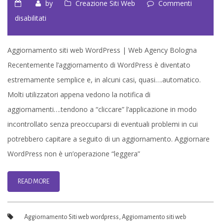
by
Creazione Siti Web
Commenti
su
disabilitati
Aggiornamento
siti
Aggiornamento siti web WordPress | Web Agency Bologna
web
Recentemente l’aggiornamento di WordPress è diventato
WordPress
estremamente semplice e, in alcuni casi, quasi….automatico.
a
Molti utilizzatori appena vedono la notifica di
Bologna
aggiornamenti….tendono a “cliccare” l’applicazione in modo
incontrollato senza preoccuparsi di eventuali problemi in cui
potrebbero capitare a seguito di un aggiornamento. Aggiornare
WordPress non è un’operazione “leggera”
READ MORE
Aggiornamento Siti web wordpress
,
Aggiornamento siti web