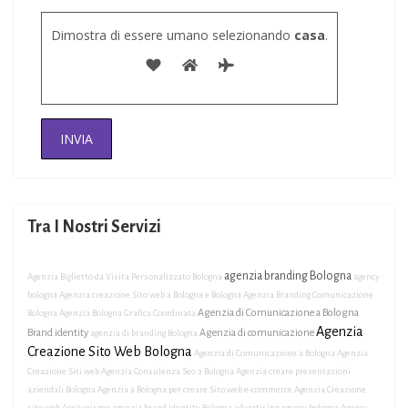
Dimostra di essere umano selezionando
casa
.
Tra I Nostri Servizi
agenzia branding Bologna
Agenzia Biglietto da Visita Personalizzato Bologna
agency
bologna
Agenzia creazione Sito web a Bologna e Bologna
Agenzia Branding Comunicazione
Agenzia di Comunicazione a Bologna
Bologna
Agenzia Bologna Grafica Coordinata
Agenzia
Brand identity
Agenzia di comunicazione
agenzia di branding Bologna
Creazione Sito Web Bologna
Agenzia di Comunicazione a Bologna
Agenzia
Creazione Siti web
Agenzia Consulenza Seo a Bologna
Agenzia creare presentazioni
aziendali Bologna
Agenzia a Bologna per creare Sito web e-commerce
Agenzia Creazione
sito web Agriturismo
agenzia brand identity Bologna
advertising agency bologna
Agency