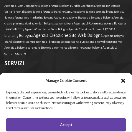
Agenzia di Comunicazione a Bologna
Agenzia Bologna Grafica Coordinata
Agenzia Biglietto da
Visita Personalizzato Bologna
Agenzia Branding Comunicazione Bologna
agenzia brand identity
Bologna
Agency web marketing Bologna
Agenzia creazione Sito web a Bologna e Bologna
Agenzia
Agenzia di Comunicazione a Bologna
creare presentazioni aziendali Bologna
agency bologna
agenzia
Brand identity
Agenzia Consulenza Seo a Bologna
Agenzia Creazione Siti web
Agenzia Creazione Sito Web Bologna
branding Bologna
Agenzia Bologna
Brand Identity e Stampa
agenzia di branding Bologna
Agenzia Creazione sito web Agriturismo
Agenzia di
Agenzia a Bologna per creare Sito web e-commerce
advertising agency bologna
comunicazione
SERVIZI
agenzia di branding Bologna
Agenzia Branding Comunicazione Bologna
Agenzia Consulenza Seo a
Manage Cookie Consent
Bologna
Agenzia Biglietto da Visita Personalizzato Bologna
Agenzia di Comunicazione a Bologna
Agenzia creare presentazioni aziendali Bologna
Agenzia creazione Sito web a Bologna e Bologna
To provide the best experiences, we use technologies like cookies to store and/or access device
agenzia branding Bologna
Agenzia a Bologna per creare Sito web e-commerce
Agenzia
information. Consenting to these technologies will allow us to process data such as browsing
behavior or unique IDs on this site. Not consenting or withdrawing consent, may adversely
Bologna Brand Identity e Stampa
agency bologna
Agenzia Creazione Siti web
Agency web
affect certain features and functions.
Agenzia Creazione Sito Web Bologna
marketing Bologna
advertising agency
Agenzia di comunicazione
bologna
Agenzia Creazione sito web Agriturismo
agenzia brand
Agenzia di Comunicazione a Bologna
identity Bologna
Agenzia Bologna Grafica Coordinata
Accept
Brand identity