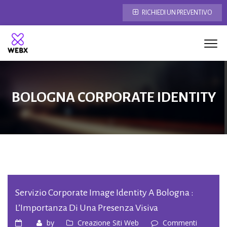
RICHIEDI UN PREVENTIVO
BOLOGNA CORPORATE IDENTITY
Servizio Corporate Image Identity A Bologna :
L’Importanza Di Una Presenza Visiva
by
Creazione Siti Web
Commenti