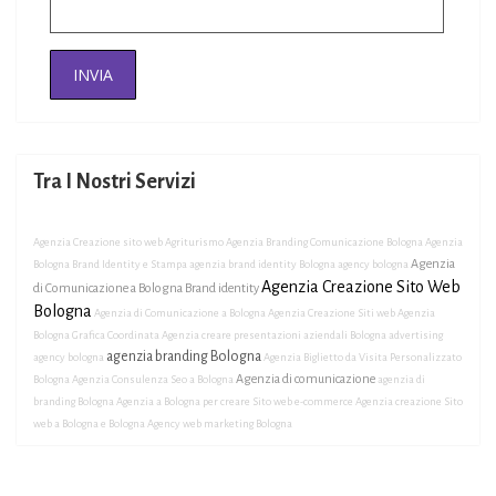
Tra I Nostri Servizi
Agenzia Creazione sito web Agriturismo
Agenzia Branding Comunicazione Bologna
Agenzia
Agenzia
Bologna Brand Identity e Stampa
agenzia brand identity Bologna
agency bologna
Agenzia Creazione Sito Web
di Comunicazione a Bologna Brand identity
Bologna
Agenzia di Comunicazione a Bologna
Agenzia Creazione Siti web
Agenzia
Bologna Grafica Coordinata
Agenzia creare presentazioni aziendali Bologna
advertising
agenzia branding Bologna
agency bologna
Agenzia Biglietto da Visita Personalizzato
Agenzia di comunicazione
Bologna
Agenzia Consulenza Seo a Bologna
agenzia di
branding Bologna
Agenzia a Bologna per creare Sito web e-commerce
Agenzia creazione Sito
web a Bologna e Bologna
Agency web marketing Bologna