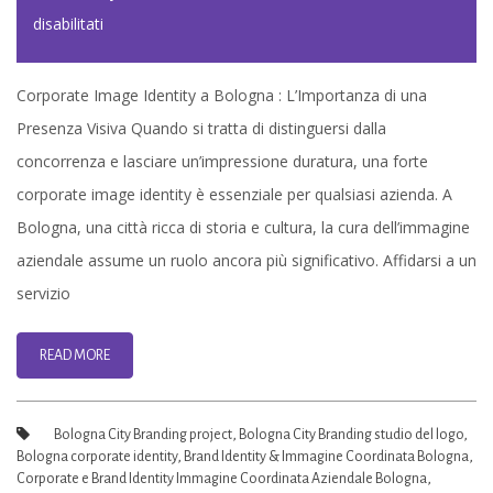
su
disabilitati
Servizio
Corporate
Corporate Image Identity a Bologna : L’Importanza di una
Image
Presenza Visiva Quando si tratta di distinguersi dalla
Identity
concorrenza e lasciare un’impressione duratura, una forte
a
corporate image identity è essenziale per qualsiasi azienda. A
Bologna
Bologna, una città ricca di storia e cultura, la cura dell’immagine
:
aziendale assume un ruolo ancora più significativo. Affidarsi a un
L’Importanza
servizio
di
una
READ MORE
Presenza
Visiva
Bologna City Branding project
,
Bologna City Branding studio del logo
,
Bologna corporate identity
,
Brand Identity & Immagine Coordinata Bologna
,
Corporate e Brand Identity Immagine Coordinata Aziendale Bologna
,