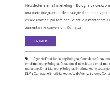
Newsletter e email marketing – Bologna La creazione 
una parte integrante delle strategie di marketing per
creare relazioni più forti con i clienti e a mantenere i
aumentare le conversioni. Contatta
READ MORE
Agenzia Email Marketing Bologna
,
Consulente Creazione
email marketing Bologna
,
Creazione di newsletter e email mar
marketing
,
Email Marketing Bologna
,
Email marketing strategi
DEM e Campagne Email Marketing
,
Web Agency Bologna Consu