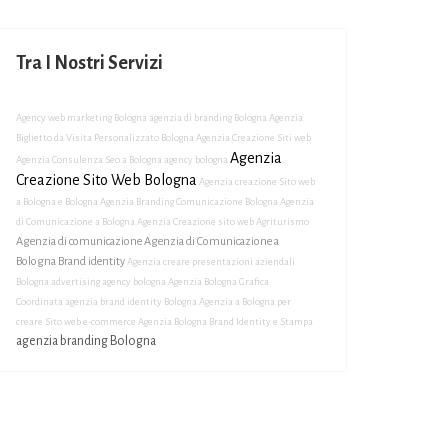
Tra I Nostri Servizi
Agency web marketing Bologna
agenzia di branding Bologna
Agenzia
Biglietto da Visita Personalizzato Bologna
Agenzia Creazione Siti web
Agenzia
Agenzia Consulenza Seo a Bologna
agency bologna
Creazione Sito Web Bologna
Agenzia creazione Sito web
a Bologna e Bologna
Agenzia Branding Comunicazione Bologna
Agenzia
di Comunicazione a Bologna
Agenzia Creazione sito web Agriturismo
Agenzia di comunicazione
Agenzia di Comunicazione a
Bologna Brand identity
Agenzia creare presentazioni aziendali
Bologna
advertising agency bologna
Agenzia Bologna Grafica
Coordinata
agenzia brand identity Bologna
Agenzia a Bologna per
creare Sito web e-commerce
Agenzia Bologna Brand Identity e Stampa
agenzia branding Bologna