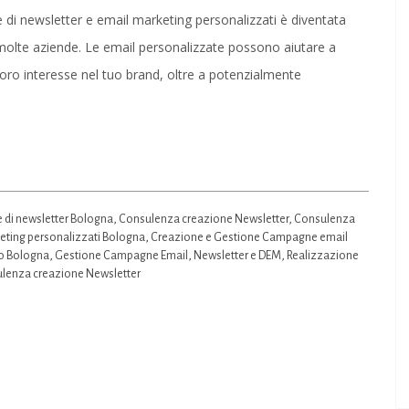
Agency
di newsletter e email marketing personalizzati è diventata
Bologna
 molte aziende. Le email personalizzate possono aiutare a
|
l loro interesse nel tuo brand, oltre a potenzialmente
Creazione
Newsletter
e
email
marketing
 di newsletter Bologna
,
Consulenza creazione Newsletter
,
Consulenza
personalizzati
keting personalizzati Bologna
,
Creazione e Gestione Campagne email
co Bologna
,
Gestione Campagne Email
,
Newsletter e DEM
,
Realizzazione
lenza creazione Newsletter