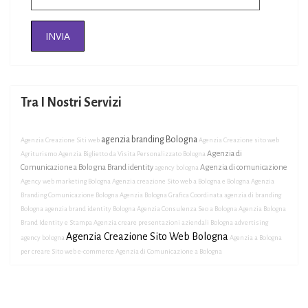
Tra I Nostri Servizi
agenzia branding Bologna
Agenzia Creazione Siti web
Agenzia Creazione sito web
Agenzia di
Agriturismo
Agenzia Biglietto da Visita Personalizzato Bologna
Comunicazione a Bologna Brand identity
Agenzia di comunicazione
agency bologna
Agency web marketing Bologna
Agenzia creazione Sito web a Bologna e Bologna
Agenzia
Branding Comunicazione Bologna
Agenzia Bologna Grafica Coordinata
agenzia di branding
Bologna
agenzia brand identity Bologna
Agenzia Consulenza Seo a Bologna
Agenzia Bologna
Brand Identity e Stampa
Agenzia creare presentazioni aziendali Bologna
advertising
Agenzia Creazione Sito Web Bologna
agency bologna
Agenzia a Bologna
per creare Sito web e-commerce
Agenzia di Comunicazione a Bologna