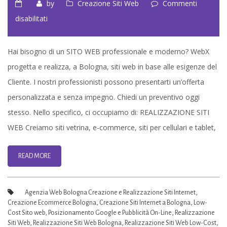
by
Creazione Siti Web
Commenti
su
disabilitati
Creazione
e
Hai bisogno di un SITO WEB professionale e moderno? WebX
Realizzazione
progetta e realizza, a Bologna, siti web in base alle esigenze del
Siti
Cliente. I nostri professionisti possono presentarti un’offerta
Internet
personalizzata e senza impegno. Chiedi un preventivo oggi
Bologna
stesso. Nello specifico, ci occupiamo di: REALIZZAZIONE SITI
WEB Creiamo siti vetrina, e-commerce, siti per cellulari e tablet,
READ MORE
Agenzia Web Bologna Creazione e Realizzazione Siti Internet
,
Creazione Ecommerce Bologna
,
Creazione Siti Internet a Bologna
,
Low-
Cost Sito web
,
Posizionamento Google e Pubblicità On-Line
,
Realizzazione
Siti Web
,
Realizzazione Siti Web Bologna
,
Realizzazione Siti Web Low-Cost
,