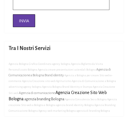
Tra I Nostri Servizi
Agenzia Bologna Grafica Coordinata
agency bologna
Agenzia Biglietto da Visita
Agenzia di
Personalizzato Bologna
Agenzia creare presentazioni aziendali Bologna
Comunicazione a Bologna Brand identity
Agenzia a Bologna per creare Sito web e-
commerce
Agenzia Creazione sito web Agriturismo
Agenzia di Comunicazione a Bologna
advertising agency bologna
Agenzia Bologna Brand Identity e Stampa
Agenzia Creazione
Agenzia Creazione Sito Web
Agenzia di comunicazione
Siti web
Bologna
agenzia branding Bologna
Agenzia Consulenza Seo a Bologna
Agenzia
creazione Sito web a Bologna e Bologna
agenzia brand identity Bologna
Agenzia Branding
Comunicazione Bologna
Agency web marketing Bologna
agenzia di branding Bologna