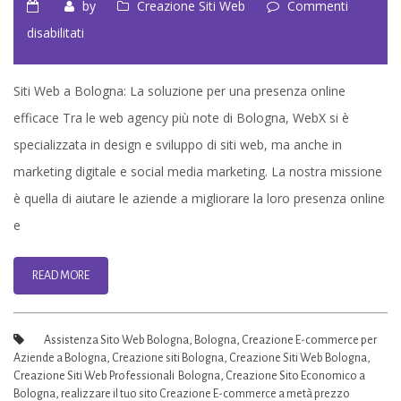
by
Creazione Siti Web
Commenti
su
disabilitati
Siti
Web
Siti Web a Bologna: La soluzione per una presenza online
Bologna
efficace Tra le web agency più note di Bologna, WebX si è
|
specializzata in design e sviluppo di siti web, ma anche in
Web
marketing digitale e social media marketing. La nostra missione
Agency
è quella di aiutare le aziende a migliorare la loro presenza online
di
e
Bologna
READ MORE
Assistenza Sito Web Bologna
,
Bologna
,
Creazione E-commerce per
Aziende a Bologna
,
Creazione siti Bologna
,
Creazione Siti Web Bologna
,
Creazione Siti Web Professionali Bologna
,
Creazione Sito Economico a
Bologna
,
realizzare il tuo sito Creazione E-commerce a metà prezzo