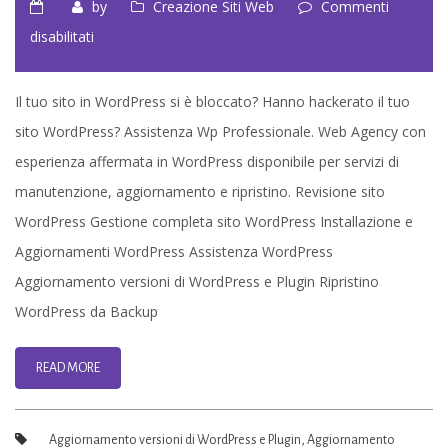
by
Creazione Siti Web
Commenti
su
disabilitati
Assistenza
WordPress
Il tuo sito in WordPress si è bloccato? Hanno hackerato il tuo
Professionale
sito WordPress? Assistenza Wp Professionale. Web Agency con
–
esperienza affermata in WordPress disponibile per servizi di
Bologna
manutenzione, aggiornamento e ripristino. Revisione sito
WordPress Gestione completa sito WordPress Installazione e
Aggiornamenti WordPress Assistenza WordPress
Aggiornamento versioni di WordPress e Plugin Ripristino
WordPress da Backup
READ MORE
Aggiornamento versioni di WordPress e Plugin
,
Aggiornamento