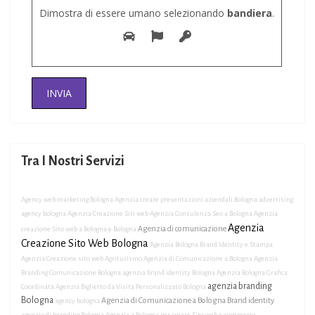
Dimostra di essere umano selezionando
bandiera
.
Tra I Nostri Servizi
Agency web marketing Bologna
Agenzia creare presentazioni aziendali Bologna
advertising
agency bologna
Agenzia Creazione Siti web
Agenzia Consulenza Seo a Bologna
Agenzia
Agenzia
Agenzia di comunicazione
creazione Sito web a Bologna e Bologna
Creazione Sito Web Bologna
Agenzia Bologna Brand Identity e Stampa
Agenzia Creazione sito web Agriturismo
Agenzia di Comunicazione a Bologna
Agenzia
Branding Comunicazione Bologna
agenzia brand identity Bologna
Agenzia Bologna Grafica
agenzia branding
Coordinata
Agenzia Biglietto da Visita Personalizzato Bologna
Bologna
Agenzia di Comunicazione a Bologna Brand identity
agency bologna
agenzia di branding Bologna
Agenzia a Bologna per creare Sito web e-commerce