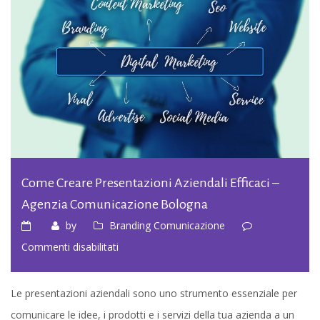
Come Creare Presentazioni Aziendali Efficaci –
Agenzia Comunicazione Bologna
by
Branding Comunicazione
su
Commenti disabilitati
Come
creare
Le presentazioni aziendali sono uno strumento essenziale per
presentazioni
comunicare le idee, i prodotti e i servizi della tua azienda a un