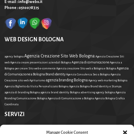
E-mail : info@webx.it
Phone : 0510078375
WEB DESIGN BOLOGNA
Agenzia Creazione Sito Web Bologna
agency bologna
Agenzia Creazione Siti
Agenzia di comunicazione
web
Agenzia creare presentazioni aziendali Bologna
Agenzia a
Agenzia
Bologna per creare Sito web e-commerce
Agenzia creazione Sito web a Bologna e Bologna
di Comunicazione a Bologna Brand identity
Agenzia Consulenza Seo a Bologna
Agenzia
agenzia branding Bologna
Creazione sito web Agriturismo
Agency web marketing Bologna
Agenzia Biglietto da Visita Personalizzato Bologna
Agenzia Bologna Brand Identity e Stampa
agenzia di branding Bologna
agenzia brand identity Bologna
advertising agency bologna
Agenzia
Branding Comunicazione Bologna
Agenzia di Comunicazione a Bologna
Agenzia Bologna Grafica
Coordinata
SERVIZI
agenzia branding Bologna
Agenzia Consulenza Seo a Bologna
Agency web marketing
Manage Cookie Consent