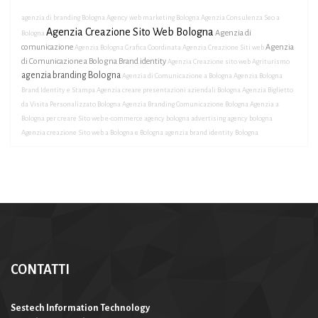
agenzia di branding Bologna
Agency web marketing Bologna
Agenzia Consulenza Seo a
Agenzia Creazione Sito Web Bologna
Agenzia di
Bologna
comunicazione
Agenzia
Agenzia Bologna Grafica Coordinata
Agenzia Creazione Siti web
di Comunicazione a Bologna Brand identity
Agenzia Creazione sito web Agriturismo
agenzia branding Bologna
Agenzia di Comunicazione a Bologna
Agenzia Bologna
Brand Identity e Stampa
Agenzia creare presentazioni aziendali Bologna
Agenzia Biglietto
da Visita Personalizzato Bologna
Agenzia Branding Comunicazione Bologna
Agenzia a
Bologna per creare Sito web e-commerce
agency bologna
advertising agency bologna
Agenzia creazione Sito web a Bologna e Bologna
agenzia brand identity Bologna
CONTATTI
Sestech Information Technology