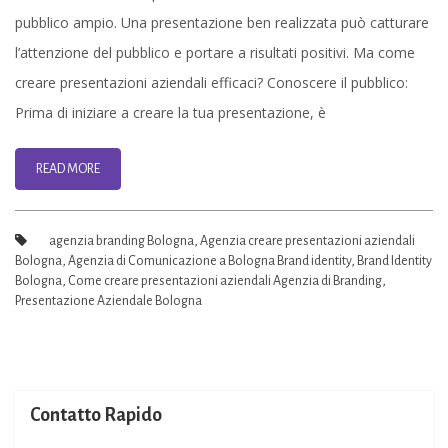
aziendali
pubblico ampio. Una presentazione ben realizzata può catturare
efficaci
l’attenzione del pubblico e portare a risultati positivi. Ma come
–
creare presentazioni aziendali efficaci? Conoscere il pubblico:
Agenzia
Prima di iniziare a creare la tua presentazione, è
Comunicazione
Bologna
READ MORE
agenzia branding Bologna
,
Agenzia creare presentazioni aziendali
Bologna
,
Agenzia di Comunicazione a Bologna Brand identity
,
Brand Identity
Bologna
,
Come creare presentazioni aziendali Agenzia di Branding
,
Presentazione Aziendale Bologna
Contatto Rapido