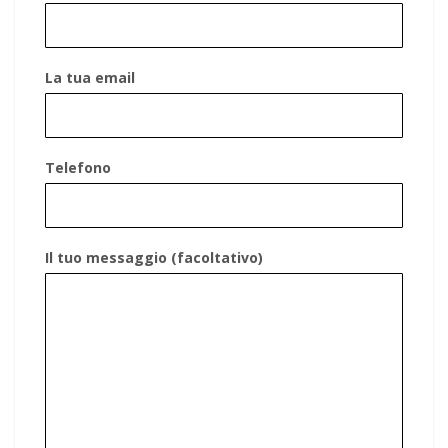
La tua email
Telefono
Il tuo messaggio (facoltativo)