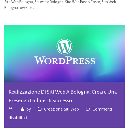
Sito Web Bologna
,
Siti web a Bologna
,
Sito Web Basso Costo
,
Sito Web
Bologna Low-Cost
Realizzazione Di Siti Web A Bologna: Creare Una
Presenza Online Di Successo
by
Creazione Siti Web
Commenti
su
disabilitati
Realizzazione