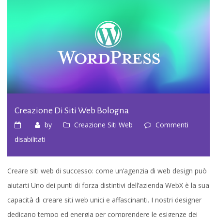
Creazione Di Siti Web Bologna
by
Creazione Siti Web
Commenti
su
disabilitati
Creazione
di
Creare siti web di successo: come un’agenzia di web design può
Siti
aiutarti Uno dei punti di forza distintivi dell’azienda WebX è la sua
Web
capacità di creare siti web unici e affascinanti. I nostri designer
Bologna
dedicano tempo ed energia per comprendere le esigenze dei