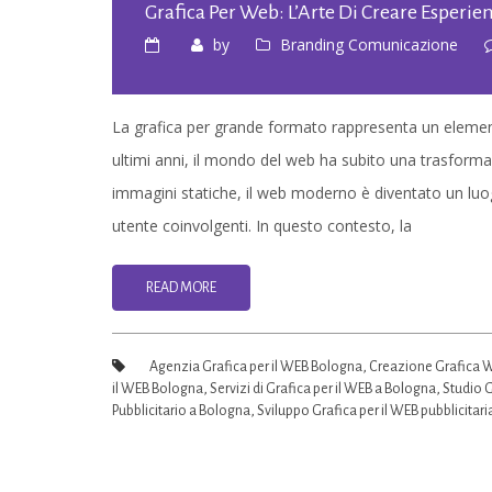
Grafica Per Web: L’Arte Di Creare Esperie
by
Branding Comunicazione
La grafica per grande formato rappresenta un elemen
ultimi anni, il mondo del web ha subito una trasformaz
immagini statiche, il web moderno è diventato un luo
utente coinvolgenti. In questo contesto, la
READ MORE
Agenzia Grafica per il WEB Bologna
,
Creazione Grafica 
il WEB Bologna
,
Servizi di Grafica per il WEB a Bologna
,
Studio G
Pubblicitario a Bologna
,
Sviluppo Grafica per il WEB pubblicitar