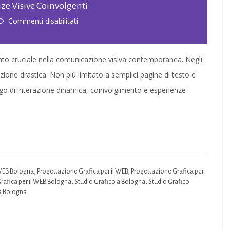
nze Visive Coinvolgenti
su
Commenti disabilitati
Grafica
per
to cruciale nella comunicazione visiva contemporanea. Negli
Web:
ione drastica. Non più limitato a semplici pagine di testo e
L’Arte
go di interazione dinamica, coinvolgimento e esperienze
di
Creare
Esperienze
Visive
Coinvolgenti
WEB Bologna
,
Progettazione Grafica per il WEB
,
Progettazione Grafica per
rafica per il WEB Bologna
,
Studio Grafico a Bologna
,
Studio Grafico
ia Bologna