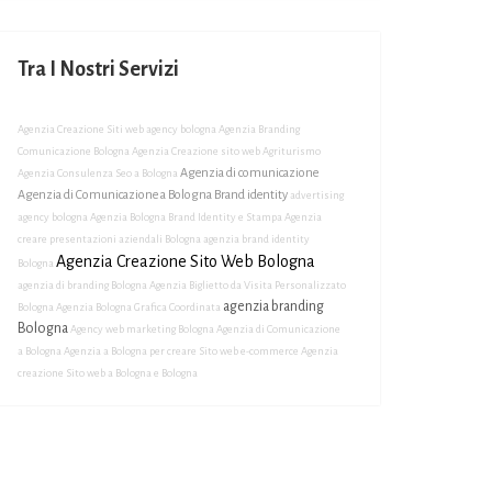
Tra I Nostri Servizi
Agenzia Creazione Siti web
agency bologna
Agenzia Branding
Comunicazione Bologna
Agenzia Creazione sito web Agriturismo
Agenzia di comunicazione
Agenzia Consulenza Seo a Bologna
Agenzia di Comunicazione a Bologna Brand identity
advertising
agency bologna
Agenzia Bologna Brand Identity e Stampa
Agenzia
creare presentazioni aziendali Bologna
agenzia brand identity
Agenzia Creazione Sito Web Bologna
Bologna
agenzia di branding Bologna
Agenzia Biglietto da Visita Personalizzato
agenzia branding
Bologna
Agenzia Bologna Grafica Coordinata
Bologna
Agency web marketing Bologna
Agenzia di Comunicazione
a Bologna
Agenzia a Bologna per creare Sito web e-commerce
Agenzia
creazione Sito web a Bologna e Bologna