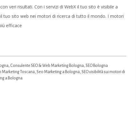
SEO
n veri risultati. Con i servizi di WebX il tuo sito è visibile a
Bologna
il tuo sito web nei motori di ricerca di tutto il mondo. I motori
|
più efficace
Web
Agency
&
Web
logna
,
Consulente SEO & Web Marketing Bologna
,
SEO Bologna
Marketing
 Marketing Toscana
,
Seo Marketing a Bologna
,
SEO visibilità sui motori di
a
ng a Bologna
Bologna