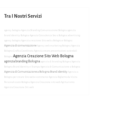
Tra I Nostri Servizi
agency bologna
Agenzia Branding Comunicazione Bologna
agenzia
brand identity Bologna
Agenzia Consulenza Seo a Bologna
advertising
agency bologna
Agenzia creazione Sito web a Bologna e Bologna
Agenzia di comunicazione
Agency web marketing Bologna
Agenzia
Bologna Grafica Coordinata
Agenzia creare presentazioni aziendali
Agenzia Creazione Sito Web Bologna
Bologna
agenzia branding Bologna
agenzia di branding Bologna
Agenzia
Bologna Brand Identity e Stampa
Agenzia di Comunicazione a Bologna
Agenzia di Comunicazione a Bologna Brand identity
Agenzia a
Bologna per creare Sito web e-commerce
Agenzia Biglietto da Visita
Personalizzato Bologna
Agenzia Creazione sito web Agriturismo
Agenzia Creazione Siti web