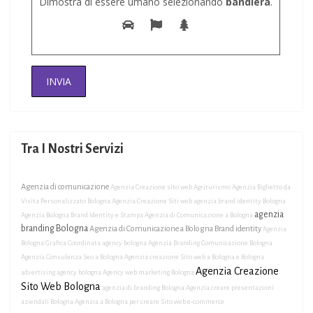
Dimostra di essere umano selezionando
bandiera
.
Tra I Nostri Servizi
Agenzia di comunicazione
Agenzia Creazione sito web Agriturismo
Agenzia Biglietto da
Visita Personalizzato Bologna
Agenzia Creazione Siti web
agenzia brand identity Bologna
agenzia
Agenzia Bologna Brand Identity e Stampa
Agenzia di Comunicazione a Bologna
branding Bologna
Agenzia di Comunicazione a Bologna Brand identity
Agenzia
Bologna Grafica Coordinata
agency bologna
Agenzia Branding Comunicazione Bologna
Agenzia Consulenza Seo a Bologna
Agenzia creazione Sito web a Bologna e Bologna
Agenzia Creazione
advertising agency bologna
Agency web marketing Bologna
Sito Web Bologna
agenzia di branding Bologna
Agenzia creare presentazioni
aziendali Bologna
Agenzia a Bologna per creare Sito web e-commerce