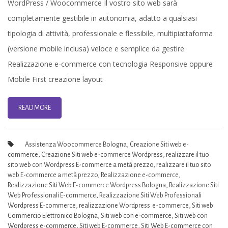
WordPress / Woocommerce Il vostro sito web sarà
con
completamente gestibile in autonomia, adatto a qualsiasi
WordPress
tipologia di attività, professionale e flessibile, multipiattaforma
(versione mobile inclusa) veloce e semplice da gestire.
Realizzazione e-commerce con tecnologia Responsive oppure
Mobile First creazione layout
READ MORE
Assistenza Woocommerce Bologna
,
Creazione Siti web e-
commerce
,
Creazione Siti web e-commerce Wordpress
,
realizzare il tuo
sito web con Wordpress E-commerce a metà prezzo
,
realizzare il tuo sito
web E-commerce a metà prezzo
,
Realizzazione e-commerce
,
Realizzazione Siti Web E-commerce Wordpress Bologna
,
Realizzazione Siti
Web Professionali E-commerce
,
Realizzazione Siti Web Professionali
Wordpress E-commerce
,
realizzazione Wordpress e-commerce
,
Siti web
Commercio Elettronico Bologna
,
Siti web con e-commerce
,
Siti web con
Wordpress e-commerce
,
Siti web E-commerce
,
Siti Web E-commerce con