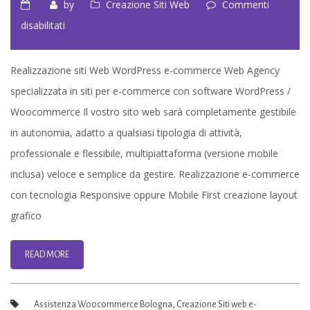
by
Creazione Siti Web
Commenti
su
disabilitati
Realizzazione
siti
Realizzazione siti Web WordPress e-commerce Web Agency
Web
specializzata in siti per e-commerce con software WordPress /
WordPress
Woocommerce Il vostro sito web sarà completamente gestibile
e-
in autonomia, adatto a qualsiasi tipologia di attività,
commerce
professionale e flessibile, multipiattaforma (versione mobile
inclusa) veloce e semplice da gestire. Realizzazione e-commerce
con tecnologia Responsive oppure Mobile First creazione layout
grafico
READ MORE
Assistenza Woocommerce Bologna
,
Creazione Siti web e-