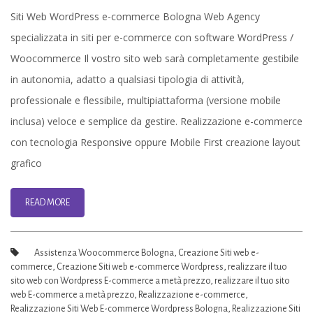
Web
Siti Web WordPress e-commerce Bologna Web Agency
WordPress
specializzata in siti per e-commerce con software WordPress /
e-
Woocommerce Il vostro sito web sarà completamente gestibile
commerce
in autonomia, adatto a qualsiasi tipologia di attività,
Bologna
professionale e flessibile, multipiattaforma (versione mobile
inclusa) veloce e semplice da gestire. Realizzazione e-commerce
con tecnologia Responsive oppure Mobile First creazione layout
grafico
READ MORE
Assistenza Woocommerce Bologna
,
Creazione Siti web e-
commerce
,
Creazione Siti web e-commerce Wordpress
,
realizzare il tuo
sito web con Wordpress E-commerce a metà prezzo
,
realizzare il tuo sito
web E-commerce a metà prezzo
,
Realizzazione e-commerce
,
Realizzazione Siti Web E-commerce Wordpress Bologna
,
Realizzazione Siti