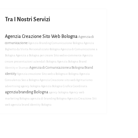
Tra I Nostri Servizi
Agenzia Creazione Sito Web Bologna
Agenzia di
comunicazione
Agenzia Branding Comunicazione Bologna
Agenzia
Biglietto da Visita Personalizzato Bologna
Agenzia di Comunicazione a
Bologna
Agenzia a Bologna per creare Sito web e-commerce
Agenzia
creare presentazioni aziendali Bologna
Agenzia Bologna Brand
Agenzia di Comunicazione a Bologna Brand
Identity e Stampa
identity
Agenzia creazione Sito web a Bologna e Bologna
Agenzia
Consulenza Seo a Bologna
Agenzia Creazione sito web Agriturismo
advertising agency bologna
Agenzia Bologna Grafica Coordinata
agenzia branding Bologna
agency bologna
Agency web
marketing Bologna
agenzia di branding Bologna
Agenzia Creazione Siti
web
agenzia brand identity Bologna