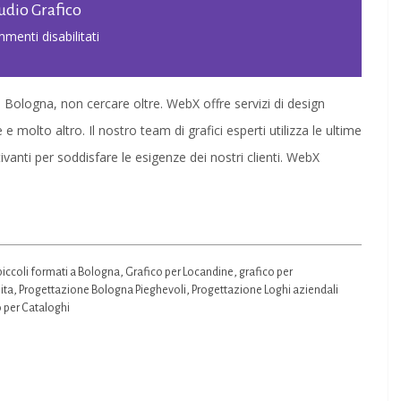
tudio Grafico
su
menti disabilitati
Grafica
per
 a Bologna, non cercare oltre. WebX offre servizi di design
Piccoli
e e molto altro. Il nostro team di grafici esperti utilizza le ultime
Formati
vanti per soddisfare le esigenze dei nostri clienti. WebX
a
Bologna
|
Studio
piccoli formati a Bologna
,
Grafico per Locandine
,
grafico per
Grafico
ita
,
Progettazione Bologna Pieghevoli
,
Progettazione Loghi aziendali
 per Cataloghi