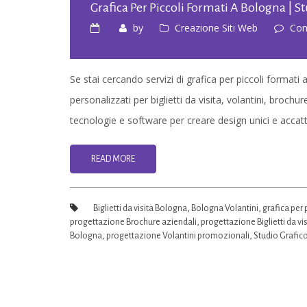
Grafica Per Piccoli Formati A Bologna | S
by
Creazione Siti Web
Com
Se stai cercando servizi di grafica per piccoli formati
personalizzati per biglietti da visita, volantini, brochur
tecnologie e software per creare design unici e accatti
READ MORE
Biglietti da visita Bologna
,
Bologna Volantini
,
grafica per 
progettazione Brochure aziendali
,
progettazione Biglietti da vis
Bologna
,
progettazione Volantini promozionali
,
Studio Grafico