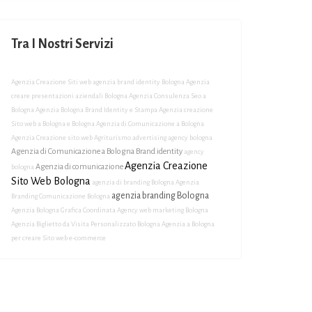
Tra I Nostri Servizi
Agenzia Creazione Siti web
agenzia brand identity Bologna
Agenzia
creare presentazioni aziendali Bologna
Agenzia Consulenza Seo a
Bologna
Agenzia Bologna Brand Identity e Stampa
Agenzia creazione
Sito web a Bologna e Bologna
Agenzia di Comunicazione a Bologna
Agenzia Creazione sito web Agriturismo
advertising agency bologna
Agenzia di Comunicazione a Bologna Brand identity
agency
Agenzia Creazione
Agenzia di comunicazione
bologna
Sito Web Bologna
agenzia di branding Bologna
Agenzia
agenzia branding Bologna
Branding Comunicazione Bologna
Agenzia Bologna Grafica Coordinata
Agency web marketing Bologna
Agenzia Biglietto da Visita Personalizzato Bologna
Agenzia a Bologna
per creare Sito web e-commerce