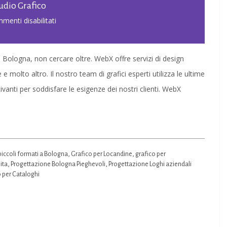
tudio Grafico
su
menti disabilitati
Grafica
per
 a Bologna, non cercare oltre. WebX offre servizi di design
Piccoli
e e molto altro. Il nostro team di grafici esperti utilizza le ultime
Formati
vanti per soddisfare le esigenze dei nostri clienti. WebX
a
Bologna
|
Studio
piccoli formati a Bologna
,
Grafico per Locandine
,
grafico per
Grafico
ita
,
Progettazione Bologna Pieghevoli
,
Progettazione Loghi aziendali
 per Cataloghi