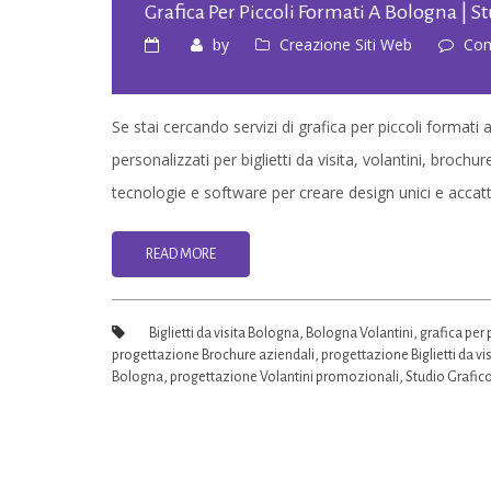
Grafica Per Piccoli Formati A Bologna | S
by
Creazione Siti Web
Com
Se stai cercando servizi di grafica per piccoli formati
personalizzati per biglietti da visita, volantini, brochur
tecnologie e software per creare design unici e accatti
READ MORE
Biglietti da visita Bologna
,
Bologna Volantini
,
grafica per 
progettazione Brochure aziendali
,
progettazione Biglietti da vis
Bologna
,
progettazione Volantini promozionali
,
Studio Grafico