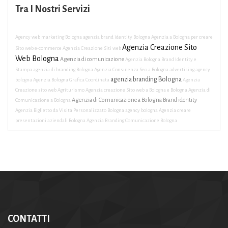
Tra I Nostri Servizi
Agency web marketing Bologna
agenzia brand identity Bologna
Agenzia a Bologna per creare
Agenzia Creazione Sito
Sito web e-commerce
Agenzia Creazione Siti web
Web Bologna
Agenzia di comunicazione
Agenzia Bologna Brand Identity e
Stampa
agenzia di branding Bologna
Agenzia Consulenza Seo a Bologna
advertising agency
agenzia branding Bologna
bologna
Agenzia Bologna Grafica Coordinata
Agenzia
Creazione sito web Agriturismo
Agenzia creazione Sito web a Bologna e Bologna
Agenzia di
Agenzia di Comunicazione a Bologna Brand identity
Comunicazione a Bologna
Agenzia Biglietto da Visita Personalizzato Bologna
agency bologna
Agenzia creare
presentazioni aziendali Bologna
Agenzia Branding Comunicazione Bologna
CONTATTI