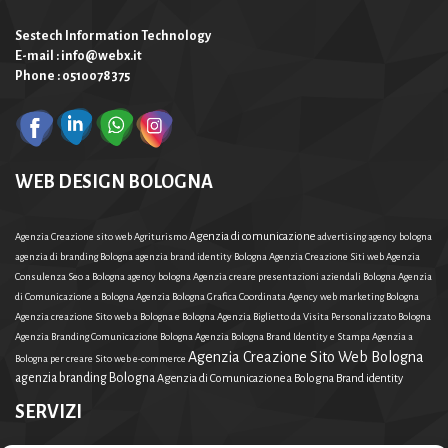
Sestech Information Technology
E-mail : info@webx.it
Phone : 0510078375
WEB DESIGN BOLOGNA
Agenzia di comunicazione
Agenzia Creazione sito web Agriturismo
advertising agency bologna
agenzia di branding Bologna
agenzia brand identity Bologna
Agenzia Creazione Siti web
Agenzia
Consulenza Seo a Bologna
agency bologna
Agenzia creare presentazioni aziendali Bologna
Agenzia
di Comunicazione a Bologna
Agenzia Bologna Grafica Coordinata
Agency web marketing Bologna
Agenzia creazione Sito web a Bologna e Bologna
Agenzia Biglietto da Visita Personalizzato Bologna
Agenzia Branding Comunicazione Bologna
Agenzia Bologna Brand Identity e Stampa
Agenzia a
Agenzia Creazione Sito Web Bologna
Bologna per creare Sito web e-commerce
agenzia branding Bologna
Agenzia di Comunicazione a Bologna Brand identity
SERVIZI