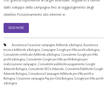
con grafica rispondente al target aziendale. Seguiamo il cliente
No
dallo sviluppo della campagna fino al raggiungimento degli
Profit
obiettivi Posizionamento sito internet in
Firenze
Bologna
READ MORE
|
Assistenza
Assistenza Creazione campagne AdWords a Bologna
,
Assistenza
ADS
tecnica AdWords a Bologna
,
Campagne Google per il No profit a Bologna
,
Consulente certificato AdWords a Bologna
,
Consulente Google per il No
Google
profit a Bologna
,
Consulente Google per il No profit Bologna per
Bologna
realizzazione campagne
,
Consulente pubblicità a pagamento Google
Adwords Bologna
,
Consulente SEO e Adwords
,
Consulenti Pubblicità Google
Adwords Bologna
,
Consulenza Campagne AdWords per il No profit a
Bologna
,
Creazione campagne Pay per Click Bologna
,
Google per il No profit
a Bologna