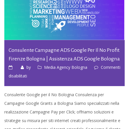
Consulente Campagne ADS Google Per Il No Profit
Firenze Bologna | Assistenza ADS Google Bologna
by
Media Agency Bologna
Commenti
su
disabilitati
Consulente
Campagne
Consulente Google per il No Bologna Consulenza per
ADS
Campagne Google Grants a Bologna Siamo specializzati nella
Google
realizzazione Campagne Pay per Click; offriamo soluzioni e
per
strategie su misura per siti internet creati professionalmente e
il