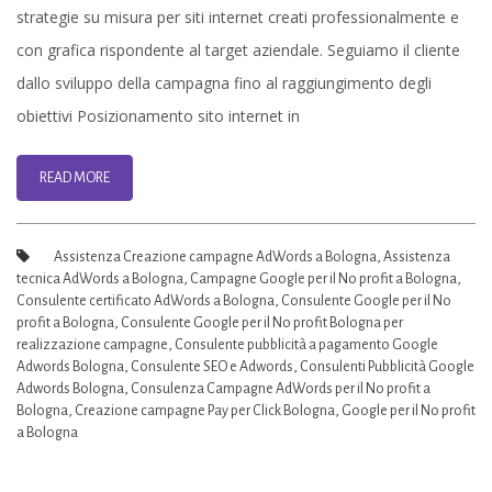
per
strategie su misura per siti internet creati professionalmente e
il
con grafica rispondente al target aziendale. Seguiamo il cliente
No
dallo sviluppo della campagna fino al raggiungimento degli
Profit
obiettivi Posizionamento sito internet in
Firenze
Bologna
READ MORE
|
Assistenza
Assistenza Creazione campagne AdWords a Bologna
,
Assistenza
ADS
tecnica AdWords a Bologna
,
Campagne Google per il No profit a Bologna
,
Consulente certificato AdWords a Bologna
,
Consulente Google per il No
Google
profit a Bologna
,
Consulente Google per il No profit Bologna per
Bologna
realizzazione campagne
,
Consulente pubblicità a pagamento Google
Adwords Bologna
,
Consulente SEO e Adwords
,
Consulenti Pubblicità Google
Adwords Bologna
,
Consulenza Campagne AdWords per il No profit a
Bologna
,
Creazione campagne Pay per Click Bologna
,
Google per il No profit
a Bologna