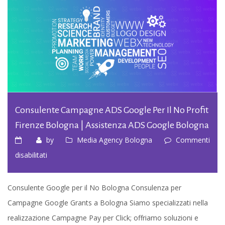
Consulente Campagne ADS Google Per Il No Profit
Firenze Bologna | Assistenza ADS Google Bologna
by
Media Agency Bologna
Commenti
su
disabilitati
Consulente
Campagne
Consulente Google per il No Bologna Consulenza per
ADS
Campagne Google Grants a Bologna Siamo specializzati nella
Google
realizzazione Campagne Pay per Click; offriamo soluzioni e