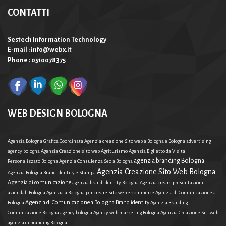
CONTATTI
Sestech Information Technology
E-mail : info@webx.it
Phone : 0510078375
WEB DESIGN BOLOGNA
Agenzia Bologna Grafica Coordinata
Agenzia creazione Sito web a Bologna e Bologna
advertising
agency bologna
Agenzia Creazione sito web Agriturismo
Agenzia Biglietto da Visita
agenzia branding Bologna
Personalizzato Bologna
Agenzia Consulenza Seo a Bologna
Agenzia Creazione Sito Web Bologna
Agenzia Bologna Brand Identity e Stampa
Agenzia di comunicazione
agenzia brand identity Bologna
Agenzia creare presentazioni
aziendali Bologna
Agenzia a Bologna per creare Sito web e-commerce
Agenzia di Comunicazione a
Agenzia di Comunicazione a Bologna Brand identity
Bologna
Agenzia Branding
Comunicazione Bologna
agency bologna
Agency web marketing Bologna
Agenzia Creazione Siti web
agenzia di branding Bologna