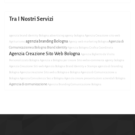
Tra I Nostri Servizi
agenzia brand identity Bologna
advertising agency bologna
Agenzia Creazione sito web
agenzia branding Bologna
Agenzia di
Agriturismo
Agency web marketing Bologna
Comunicazione a Bologna Brand identity
Agenzia Bologna Grafica Coordinata
Agenzia Creazione Sito Web Bologna
Agenzia Biglietto da Visita
Personalizzato Bologna
Agenzia a Bologna per creare Sito web e-commerce
agency bologna
Agenzia Creazione Siti web
Agenzia Bologna Brand Identity e Stampa
agenzia di branding
Bologna
Agenzia creazione Sito web a Bologna e Bologna
Agenzia di Comunicazione a
Bologna
Agenzia Consulenza Seo a Bologna
Agenzia creare presentazioni aziendali Bologna
Agenzia di comunicazione
Agenzia Branding Comunicazione Bologna