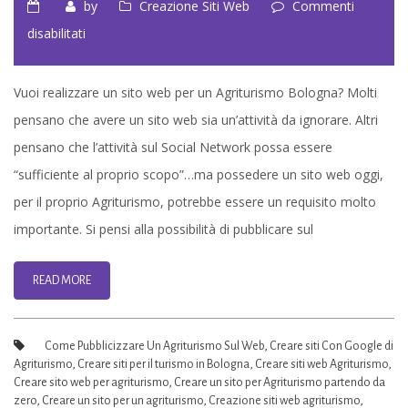
by
Creazione Siti Web
Commenti
su
disabilitati
Creazione
Sito
Vuoi realizzare un sito web per un Agriturismo Bologna? Molti
Web
pensano che avere un sito web sia un’attività da ignorare. Altri
Per
pensano che l’attività sul Social Network possa essere
Agriturismo
“sufficiente al proprio scopo”…ma possedere un sito web oggi,
a
per il proprio Agriturismo, potrebbe essere un requisito molto
Bologna
importante. Si pensi alla possibilità di pubblicare sul
READ MORE
Come Pubblicizzare Un Agriturismo Sul Web
,
Creare siti Con Google di
Agriturismo
,
Creare siti per il turismo in Bologna
,
Creare siti web Agriturismo
,
Creare sito web per agriturismo
,
Creare un sito per Agriturismo partendo da
zero
,
Creare un sito per un agriturismo
,
Creazione siti web agriturismo
,