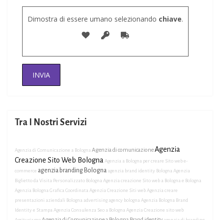
Dimostra di essere umano selezionando
chiave
.
Tra I Nostri Servizi
Agenzia
Agenzia di comunicazione
Agenzia di Comunicazione a Bologna
Creazione Sito Web Bologna
Agenzia a Bologna per creare Sito web e-
agenzia branding Bologna
commerce
agenzia brand identity Bologna
Agenzia
Biglietto da Visita Personalizzato Bologna
Agenzia creazione Sito web a Bologna e Bologna
Agenzia Bologna Grafica Coordinata
Agenzia Creazione Siti web
Agenzia creare
presentazioni aziendali Bologna
advertising agency bologna
Agenzia Bologna Brand
Identity e Stampa
Agenzia Consulenza Seo a Bologna
Agenzia Creazione sito web
Agenzia di Comunicazione a Bologna Brand identity
Agriturismo
agenzia di branding