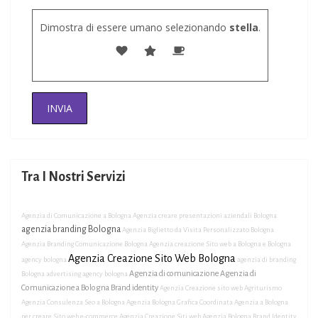
Dimostra di essere umano selezionando
stella
.
Tra I Nostri Servizi
Agenzia di Comunicazione a Bologna
Agenzia creare presentazioni aziendali Bologna
agenzia branding Bologna
Agenzia Biglietto da Visita Personalizzato Bologna
Agenzia Branding Comunicazione Bologna
Agenzia creazione Sito web a Bologna e Bologna
Agenzia Creazione Sito Web Bologna
agency bologna
agenzia di branding
Agenzia di comunicazione
Agenzia di
Bologna
advertising agency bologna
Comunicazione a Bologna Brand identity
Agenzia Creazione sito web Agriturismo
Agenzia Consulenza Seo a Bologna
Agenzia Bologna Grafica Coordinata
Agenzia a Bologna
per creare Sito web e-commerce
Agenzia Creazione Siti web
Agenzia Bologna Brand Identity