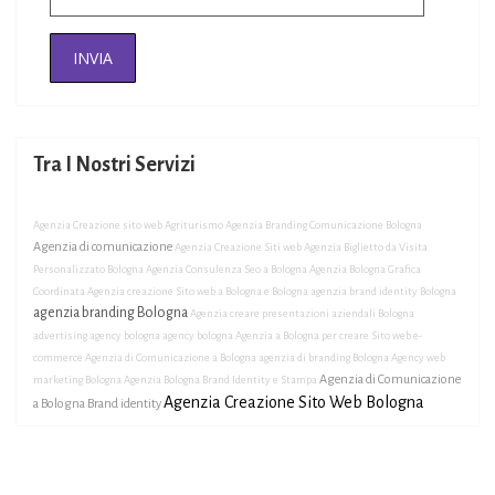
Tra I Nostri Servizi
Agenzia Creazione sito web Agriturismo
Agenzia Branding Comunicazione Bologna
Agenzia di comunicazione
Agenzia Creazione Siti web
Agenzia Biglietto da Visita
Personalizzato Bologna
Agenzia Consulenza Seo a Bologna
Agenzia Bologna Grafica
Coordinata
Agenzia creazione Sito web a Bologna e Bologna
agenzia brand identity Bologna
agenzia branding Bologna
Agenzia creare presentazioni aziendali Bologna
advertising agency bologna
agency bologna
Agenzia a Bologna per creare Sito web e-
commerce
Agenzia di Comunicazione a Bologna
agenzia di branding Bologna
Agency web
Agenzia di Comunicazione
marketing Bologna
Agenzia Bologna Brand Identity e Stampa
Agenzia Creazione Sito Web Bologna
a Bologna Brand identity