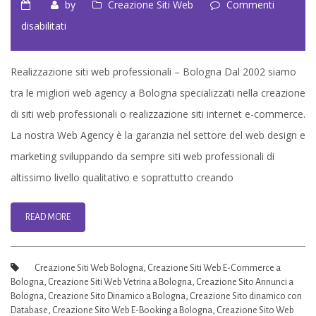
by
Creazione Siti Web
Commenti
su
disabilitati
Realizzazione
Siti
Realizzazione siti web professionali – Bologna Dal 2002 siamo
web
tra le migliori web agency a Bologna specializzati nella creazione
Professionali
di siti web professionali o realizzazione siti internet e-commerce.
Bologna
La nostra Web Agency è la garanzia nel settore del web design e
marketing sviluppando da sempre siti web professionali di
altissimo livello qualitativo e soprattutto creando
READ MORE
Creazione Siti Web Bologna
,
Creazione Siti Web E-Commerce a
Bologna
,
Creazione Siti Web Vetrina a Bologna
,
Creazione Sito Annunci a
Bologna
,
Creazione Sito Dinamico a Bologna
,
Creazione Sito dinamico con
Database
,
Creazione Sito Web E-Booking a Bologna
,
Creazione Sito Web