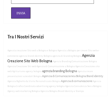
Tra I Nostri Servizi
Agenzia creazione Sito web a Bologna e Bologna
Agenzia a Bologna per creare Sito web e-
Agenzia
commerce
agenzia brand identity Bologna
agenzia di branding Bologna
Creazione Sito Web Bologna
Agenzia Branding Comunicazione Bologna
Agenzia Creazione Siti web
Agenzia di Comunicazione a Bologna
Agenzia Creazione sito
agenzia branding Bologna
web Agriturismo
agency bologna
Agenzia creare
Agenzia di Comunicazione a Bologna Brand identity
presentazioni aziendali Bologna
Agenzia di comunicazione
Agenzia Biglietto da Visita Personalizzato Bologna
Agenzia
Bologna Grafica Coordinata
advertising agency bologna
Agenzia Consulenza Seo a Bologna
Agency web marketing Bologna
Agenzia Bologna Brand Identity e Stampa