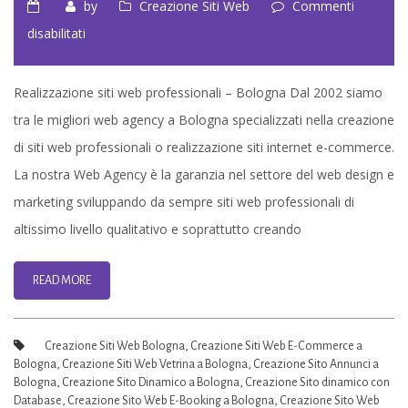
by
Creazione Siti Web
Commenti
su
disabilitati
Realizzazione
Siti
Realizzazione siti web professionali – Bologna Dal 2002 siamo
web
tra le migliori web agency a Bologna specializzati nella creazione
Professionali
di siti web professionali o realizzazione siti internet e-commerce.
Bologna
La nostra Web Agency è la garanzia nel settore del web design e
marketing sviluppando da sempre siti web professionali di
altissimo livello qualitativo e soprattutto creando
READ MORE
Creazione Siti Web Bologna
,
Creazione Siti Web E-Commerce a
Bologna
,
Creazione Siti Web Vetrina a Bologna
,
Creazione Sito Annunci a
Bologna
,
Creazione Sito Dinamico a Bologna
,
Creazione Sito dinamico con
Database
,
Creazione Sito Web E-Booking a Bologna
,
Creazione Sito Web