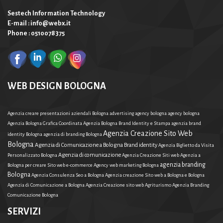
Sestech Information Technology
E-mail : info@webx.it
Phone : 0510078375
WEB DESIGN BOLOGNA
Agenzia creare presentazioni aziendali Bologna
advertising agency bologna
agency bologna
Agenzia Bologna Grafica Coordinata
Agenzia Bologna Brand Identity e Stampa
agenzia brand
Agenzia Creazione Sito Web
identity Bologna
agenzia di branding Bologna
Bologna
Agenzia di Comunicazione a Bologna Brand identity
Agenzia Biglietto da Visita
Agenzia di comunicazione
Personalizzato Bologna
Agenzia Creazione Siti web
Agenzia a
agenzia branding
Bologna per creare Sito web e-commerce
Agency web marketing Bologna
Bologna
Agenzia Consulenza Seo a Bologna
Agenzia creazione Sito web a Bologna e Bologna
Agenzia di Comunicazione a Bologna
Agenzia Creazione sito web Agriturismo
Agenzia Branding
Comunicazione Bologna
SERVIZI