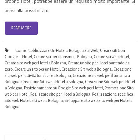
proprio Hotel, potrebbe essere un requisito molto importante. Si
Bologna
pensi alla possibilità di
READ MORE
Come Pubblicizzare Un Hotel a Bologna Sul Web
,
Creare siti Con
Google di Hotel
,
Creare siti per il turismo a Bologna
,
Creare siti web Hotel
,
Creare sito web per Hotel a Bologna
,
Creare un sito per Hotel partendo da
zero
,
Creare un sito per un Hotel
,
Creazione Siti web a Bologna
,
Creazione
siti web per attività turistiche a Bologna
,
Creazione siti web per il turismo a
Bologna
,
Creazione Sito web Hotel a Bologna
,
Creazione Sito web per Hotel
a Bologna
,
Posizionamento su Google Sito web per Hotel
,
Promozione Sito
web per Hotel
,
Realizzare sito per Hotel a Bologna
,
Realizzazione specifica
Sito web Hotel
,
Siti web a Bologna
,
Sviluppare sito web Sito web per Hotel a
Bologna