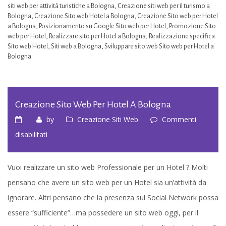
siti web per attività turistiche a Bologna
,
Creazione siti web per il turismo a
Bologna
,
Creazione Sito web Hotel a Bologna
,
Creazione Sito web per Hotel
a Bologna
,
Posizionamento su Google Sito web per Hotel
,
Promozione Sito
web per Hotel
,
Realizzare sito per Hotel a Bologna
,
Realizzazione specifica
Sito web Hotel
,
Siti web a Bologna
,
Sviluppare sito web Sito web per Hotel a
Bologna
Creazione Sito Web Per Hotel A Bologna
by
Creazione Siti Web
Commenti
su
disabilitati
Creazione
Sito
Vuoi realizzare un sito web Professionale per un Hotel ? Molti
web
pensano che avere un sito web per un Hotel sia un’attività da
per
ignorare. Altri pensano che la presenza sul Social Network possa
Hotel
essere “sufficiente”…ma possedere un sito web oggi, per il
a