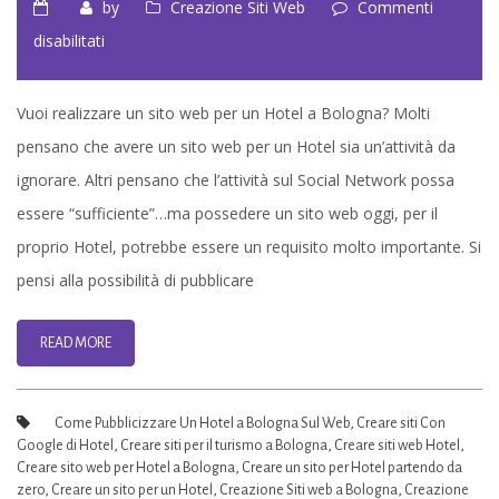
by
Creazione Siti Web
Commenti
su
disabilitati
Siti
web
Vuoi realizzare un sito web per un Hotel a Bologna? Molti
professionali
pensano che avere un sito web per un Hotel sia un’attività da
per
ignorare. Altri pensano che l’attività sul Social Network possa
Hotel
essere “sufficiente”…ma possedere un sito web oggi, per il
a
proprio Hotel, potrebbe essere un requisito molto importante. Si
Bologna
pensi alla possibilità di pubblicare
READ MORE
Come Pubblicizzare Un Hotel a Bologna Sul Web
,
Creare siti Con
Google di Hotel
,
Creare siti per il turismo a Bologna
,
Creare siti web Hotel
,
Creare sito web per Hotel a Bologna
,
Creare un sito per Hotel partendo da
zero
,
Creare un sito per un Hotel
,
Creazione Siti web a Bologna
,
Creazione