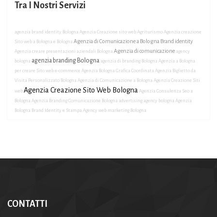
Tra I Nostri Servizi
agenzia brand identity Bologna
Agenzia Creazione sito web Agriturismo
Agenzia creazione
Agenzia di Comunicazione a Bologna Brand identity
Sito web a Bologna e Bologna
Agenzia di comunicazione
Agenzia creare presentazioni aziendali Bologna
agency
agenzia branding Bologna
bologna
agenzia di branding Bologna
Agenzia a Bologna
per creare Sito web e-commerce
Agenzia Bologna Grafica Coordinata
Agenzia Biglietto da
Visita Personalizzato Bologna
Agenzia di Comunicazione a Bologna
Agenzia Creazione Siti
Agenzia Creazione Sito Web Bologna
web
Agenzia Consulenza Seo a
Bologna
Agenzia Branding Comunicazione Bologna
advertising agency bologna
Agenzia
Bologna Brand Identity e Stampa
Agency web marketing Bologna
CONTATTI