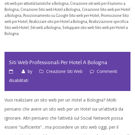
siti web per attività turistiche a Bologna
,
Creazione siti web per il turismo a
Bologna
,
Creazione Sito web Hotel a Bologna
,
Creazione Sito web per Hotel
a Bologna
,
Posizionamento su Google Sito web per Hotel
,
Promozione Sito
web per Hotel
,
Realizzare sito per Hotel a Bologna
,
Realizzazione specifica
Sito web Hotel
,
Siti web a Bologna
,
Sviluppare sito web Sito web per Hotel a
Bologna
Siti Web Professionali Per Hotel A Bologna
by
Creazione Siti Web
Commenti
su
disabilitati
Siti
web
Vuoi realizzare un sito web per un Hotel a Bologna? Molti
professionali
pensano che avere un sito web per un Hotel sia un’attività da
per
ignorare. Altri pensano che l’attività sul Social Network possa
Hotel
essere “sufficiente”…ma possedere un sito web oggi, per il
a