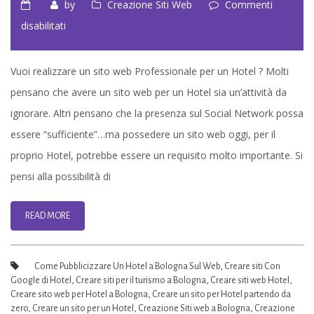
by
Creazione Siti Web
Commenti
su
disabilitati
Creazione
Sito
Vuoi realizzare un sito web Professionale per un Hotel ? Molti
web
pensano che avere un sito web per un Hotel sia un’attività da
per
ignorare. Altri pensano che la presenza sul Social Network possa
Hotel
essere “sufficiente”…ma possedere un sito web oggi, per il
a
proprio Hotel, potrebbe essere un requisito molto importante. Si
Bologna
pensi alla possibilità di
READ MORE
Come Pubblicizzare Un Hotel a Bologna Sul Web
,
Creare siti Con
Google di Hotel
,
Creare siti per il turismo a Bologna
,
Creare siti web Hotel
,
Creare sito web per Hotel a Bologna
,
Creare un sito per Hotel partendo da
zero
,
Creare un sito per un Hotel
,
Creazione Siti web a Bologna
,
Creazione