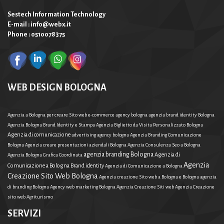
Sestech Information Technology
E-mail : info@webx.it
Phone : 0510078375
WEB DESIGN BOLOGNA
Agenzia a Bologna per creare Sito web e-commerce
agency bologna
agenzia brand identity Bologna
Agenzia Bologna Brand Identity e Stampa
Agenzia Biglietto da Visita Personalizzato Bologna
Agenzia di comunicazione
advertising agency bologna
Agenzia Branding Comunicazione
Bologna
Agenzia creare presentazioni aziendali Bologna
Agenzia Consulenza Seo a Bologna
agenzia branding Bologna
Agenzia di
Agenzia Bologna Grafica Coordinata
Agenzia
Comunicazione a Bologna Brand identity
Agenzia di Comunicazione a Bologna
Creazione Sito Web Bologna
Agenzia creazione Sito web a Bologna e Bologna
agenzia
di branding Bologna
Agency web marketing Bologna
Agenzia Creazione Siti web
Agenzia Creazione
sito web Agriturismo
SERVIZI