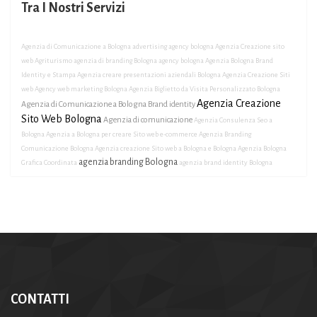
Tra I Nostri Servizi
Agenzia di Comunicazione a Bologna
advertising agency bologna
Agenzia Creazione sito
web Agriturismo
agenzia di branding Bologna
agency bologna
Agenzia Bologna Brand
Identity e Stampa
Agenzia creare presentazioni aziendali Bologna
Agenzia Creazione Siti
web
Agency web marketing Bologna
Agenzia Biglietto da Visita Personalizzato Bologna
Agenzia Creazione
Agenzia di Comunicazione a Bologna Brand identity
Sito Web Bologna
Agenzia di comunicazione
Agenzia Consulenza Seo a
Bologna
Agenzia a Bologna per creare Sito web e-commerce
Agenzia Branding
Comunicazione Bologna
Agenzia creazione Sito web a Bologna e Bologna
Agenzia Bologna
agenzia branding Bologna
Grafica Coordinata
agenzia brand identity Bologna
CONTATTI