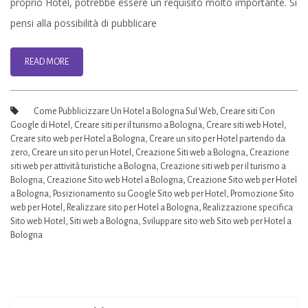
proprio Hotel, potrebbe essere un requisito molto importante. Si
Bologna
pensi alla possibilità di pubblicare
READ MORE
Come Pubblicizzare Un Hotel a Bologna Sul Web
,
Creare siti Con
Google di Hotel
,
Creare siti per il turismo a Bologna
,
Creare siti web Hotel
,
Creare sito web per Hotel a Bologna
,
Creare un sito per Hotel partendo da
zero
,
Creare un sito per un Hotel
,
Creazione Siti web a Bologna
,
Creazione
siti web per attività turistiche a Bologna
,
Creazione siti web per il turismo a
Bologna
,
Creazione Sito web Hotel a Bologna
,
Creazione Sito web per Hotel
a Bologna
,
Posizionamento su Google Sito web per Hotel
,
Promozione Sito
web per Hotel
,
Realizzare sito per Hotel a Bologna
,
Realizzazione specifica
Sito web Hotel
,
Siti web a Bologna
,
Sviluppare sito web Sito web per Hotel a
Bologna