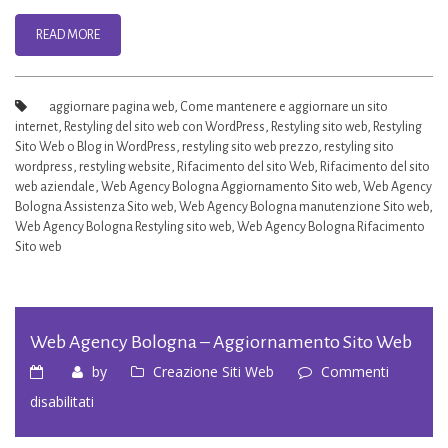
Web
agency
READ MORE
Bologna
aggiornare pagina web
,
Come mantenere e aggiornare un sito
internet
,
Restyling del sito web con WordPress
,
Restyling sito web
,
Restyling
Sito Web o Blog in WordPress
,
restyling sito web prezzo
,
restyling sito
wordpress
,
restyling website
,
Rifacimento del sito Web
,
Rifacimento del sito
web aziendale
,
Web Agency Bologna Aggiornamento Sito web
,
Web Agency
Bologna Assistenza Sito web
,
Web Agency Bologna manutenzione Sito web
,
Web Agency Bologna Restyling sito web
,
Web Agency Bologna Rifacimento
Sito web
Web Agency Bologna – Aggiornamento Sito Web
by
Creazione Siti Web
Commenti
su
disabilitati
Web