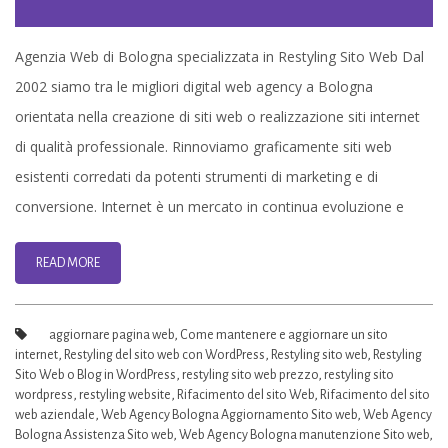
Restyling
Sito
Agenzia Web di Bologna specializzata in Restyling Sito Web Dal
Web
2002 siamo tra le migliori digital web agency a Bologna
–
orientata nella creazione di siti web o realizzazione siti internet
Web
di qualità professionale. Rinnoviamo graficamente siti web
agency
esistenti corredati da potenti strumenti di marketing e di
Bologna
conversione. Internet è un mercato in continua evoluzione e
READ MORE
aggiornare pagina web
,
Come mantenere e aggiornare un sito
internet
,
Restyling del sito web con WordPress
,
Restyling sito web
,
Restyling
Sito Web o Blog in WordPress
,
restyling sito web prezzo
,
restyling sito
wordpress
,
restyling website
,
Rifacimento del sito Web
,
Rifacimento del sito
web aziendale
,
Web Agency Bologna Aggiornamento Sito web
,
Web Agency
Bologna Assistenza Sito web
,
Web Agency Bologna manutenzione Sito web
,