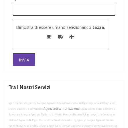
Dimostra di essere umano selezionando
tazza
.
Tra I Nostri Servizi
agenzia brand identity Bologna
Agenzia Consulenza Seo a Bologna
Agenzia a Bologna per
Agenzia di comunicazione
creare Sito web e-commerce
Agenzia creazione Sito web a
Bologna e Bologna
Agenzia Biglietto da Visita Personalizzato Bologna
Agenzia Creazione
Siti web
Agenzia Bologna Grafica Coordinata
advertising agency bologna
Agenzia creare
presentazioni aziendali Bologna
Agenzia di Comunicazione a Bologna
agenzia di branding