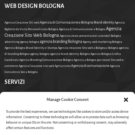
WEB DESIGN BOLOGNA
Agenzia di Comunicazione a Bologna Brand identity
Agenzia Creazione Siti web
Agenzia
Agenzia
Biglietto da Visita Personalizzato Bologna
Agenzia di Comunicazione a Bologna
Creazione Sito Web Bologna
Agenzia creare presentazioni aziendali Bologna
agenzia branding Bologna
advertising agency bologna
Agency web marketing Bologna
Agenzia Bologna Brand Identity e Stampa
Agenzia creazione Sito web a Bologna e Bologna
agenzia
di branding Bologna
agency bologna
agenzia brand identity Bologna
Agenzia Bologna Grafica
Coordinata
Agenzia Branding Comunicazione Bologna
Agenzia a Bologna per creare Sito web e-
Agenzia di comunicazione
commerce
Agenzia Creazione sito web Agriturismo
Agenzia
Consulenza Seo a Bologna
SERVIZI
Agenzia Creazione Sito Web Bologna
Manage Cookie Consent
Agenzia Bologna Brand Identity e Stampa
Agenzia creare presentazioni aziendali Bologna
Agency web marketing Bologna
Agenzia a Bologna
per creare Sito web e-commerce
Agenzia Consulenza Seo a Bologna
Agenzia Bologna Grafica
To provide the best experiences, we use technologies like cookies to store and/or access device
information. Consenting to these technologies will allow us to process data such as browsing
Agenzia di Comunicazione a Bologna Brand identity
Coordinata
Agenzia di Comunicazione a
behavior or unique IDs on this site. Not consenting or withdrawing consent, may adversely
Bologna
Agenzia Branding Comunicazione Bologna
Agenzia Creazione Siti web
agenzia di branding
affect certain features and functions.
Bologna
agency bologna
Agenzia Creazione sito web Agriturismo
agenzia brand identity Bologna