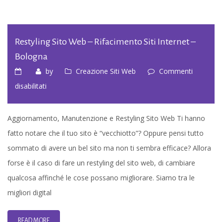
Restyling Sito Web – Rifacimento Siti Internet –
Bologna
by
Creazione Siti Web
Commenti
su
disabilitati
Restyling
sito
Aggiornamento, Manutenzione e Restyling Sito Web Ti hanno
web
fatto notare che il tuo sito è “vecchiotto”? Oppure pensi tutto
–
sommato di avere un bel sito ma non ti sembra efficace? Allora
Rifacimento
forse è il caso di fare un restyling del sito web, di cambiare
Siti
qualcosa affinché le cose possano migliorare. Siamo tra le
Internet
migliori digital
–
Bologna
READ MORE