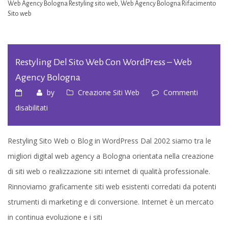
Web Agency Bologna Restyling sito web
,
Web Agency Bologna Rifacimento
Sito web
Restyling Del Sito Web Con WordPress – Web
Agency Bologna
by
Creazione Siti Web
Commenti
su
disabilitati
Restyling
del
Restyling Sito Web o Blog in WordPress Dal 2002 siamo tra le
sito
migliori digital web agency a Bologna orientata nella creazione
web
di siti web o realizzazione siti internet di qualità professionale.
con
Rinnoviamo graficamente siti web esistenti corredati da potenti
WordPress
strumenti di marketing e di conversione. Internet è un mercato
–
in continua evoluzione e i siti