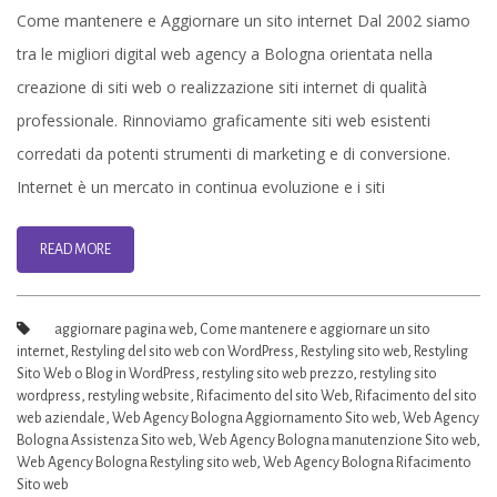
Agency
Come mantenere e Aggiornare un sito internet Dal 2002 siamo
Bologna
tra le migliori digital web agency a Bologna orientata nella
–
creazione di siti web o realizzazione siti internet di qualità
Aggiornamento
professionale. Rinnoviamo graficamente siti web esistenti
Sito
corredati da potenti strumenti di marketing e di conversione.
web
Internet è un mercato in continua evoluzione e i siti
READ MORE
aggiornare pagina web
,
Come mantenere e aggiornare un sito
internet
,
Restyling del sito web con WordPress
,
Restyling sito web
,
Restyling
Sito Web o Blog in WordPress
,
restyling sito web prezzo
,
restyling sito
wordpress
,
restyling website
,
Rifacimento del sito Web
,
Rifacimento del sito
web aziendale
,
Web Agency Bologna Aggiornamento Sito web
,
Web Agency
Bologna Assistenza Sito web
,
Web Agency Bologna manutenzione Sito web
,
Web Agency Bologna Restyling sito web
,
Web Agency Bologna Rifacimento
Sito web