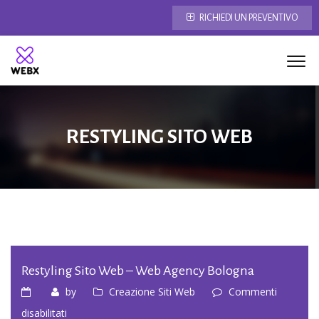
RICHIEDI UN PREVENTIVO
RESTYLING SITO WEB
Restyling Sito Web – Web Agency Bologna
by
Creazione Siti Web
Commenti
su
disabilitati