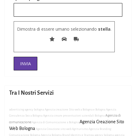
Dimostra di essere umano selezionando
stella
.
Tra I Nostri Servizi
advertising agency bologna
Agenzia creazione Sito web a Bologna e Bologna
Agenzia
Agenzia di
Consulenza Seo a Bologna
Agenzia creare presentazioni aziendali Bologna
Agenzia Creazione Sito
comunicazione
Agenzia di Comunicazione a Bologna
Web Bologna
Agenzia Creazione sito web Agriturismo
Agenzia Branding
Comunicazione Bologna
Agenzia Bologna Brand Identity e Stampa
agency bologna
agenzia