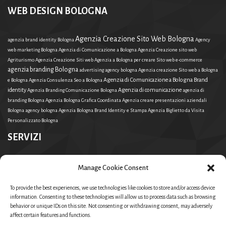
WEB DESIGN BOLOGNA
Agenzia Creazione Sito Web Bologna
agenzia brand identity Bologna
Agency
web marketing Bologna
Agenzia di Comunicazione a Bologna
Agenzia Creazione sito web
Agriturismo
Agenzia Creazione Siti web
Agenzia a Bologna per creare Sito web e-commerce
agenzia branding Bologna
advertising agency bologna
Agenzia creazione Sito web a Bologna
Agenzia di Comunicazione a Bologna Brand
e Bologna
Agenzia Consulenza Seo a Bologna
identity
Agenzia di comunicazione
Agenzia Branding Comunicazione Bologna
agenzia di
branding Bologna
Agenzia Bologna Grafica Coordinata
Agenzia creare presentazioni aziendali
Bologna
agency bologna
Agenzia Bologna Brand Identity e Stampa
Agenzia Biglietto da Visita
Personalizzato Bologna
SERVIZI
Agenzia a Bologna per creare Sito web e-commerce
Agenzia Creazione Siti web
advertising agency
Manage Cookie Consent
agenzia branding Bologna
bologna
Agenzia Biglietto da Visita Personalizzato Bologna
agenzia brand identity Bologna
Agenzia Bologna Grafica Coordinata
Agenzia Bologna Brand
To provide the best experiences, we use technologies like cookies to store and/or access device
Agenzia di comunicazione
Identity e Stampa
agency bologna
Agency web marketing Bologna
information. Consenting to these technologies will allow us to process data such as browsing
Agenzia di Comunicazione a Bologna Brand
Agenzia creare presentazioni aziendali Bologna
behavior or unique IDs on this site. Not consenting or withdrawing consent, may adversely
affect certain features and functions.
identity
agenzia di branding Bologna
Agenzia creazione Sito web a Bologna e Bologna
Agenzia di
Comunicazione a Bologna
Agenzia Creazione sito web Agriturismo
Agenzia Branding