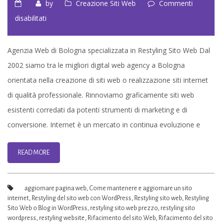
by
Creazione Siti Web
Commenti
su
disabilitati
Restyling
Sito
Agenzia Web di Bologna specializzata in Restyling Sito Web Dal
Web
2002 siamo tra le migliori digital web agency a Bologna
–
orientata nella creazione di siti web o realizzazione siti internet
Web
di qualità professionale. Rinnoviamo graficamente siti web
agency
esistenti corredati da potenti strumenti di marketing e di
Bologna
conversione. Internet è un mercato in continua evoluzione e
READ MORE
aggiornare pagina web
,
Come mantenere e aggiornare un sito
internet
,
Restyling del sito web con WordPress
,
Restyling sito web
,
Restyling
Sito Web o Blog in WordPress
,
restyling sito web prezzo
,
restyling sito
wordpress
,
restyling website
,
Rifacimento del sito Web
,
Rifacimento del sito