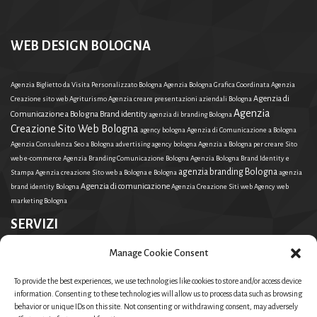
WEB DESIGN BOLOGNA
Agenzia Biglietto da Visita Personalizzato Bologna
Agenzia Bologna Grafica Coordinata
Agenzia
Agenzia di
Creazione sito web Agriturismo
Agenzia creare presentazioni aziendali Bologna
Agenzia
Comunicazione a Bologna Brand identity
agenzia di branding Bologna
Creazione Sito Web Bologna
agency bologna
Agenzia di Comunicazione a Bologna
Agenzia Consulenza Seo a Bologna
advertising agency bologna
Agenzia a Bologna per creare Sito
web e-commerce
Agenzia Branding Comunicazione Bologna
Agenzia Bologna Brand Identity e
agenzia branding Bologna
Stampa
Agenzia creazione Sito web a Bologna e Bologna
agenzia
Agenzia di comunicazione
brand identity Bologna
Agenzia Creazione Siti web
Agency web
marketing Bologna
SERVIZI
Manage Cookie Consent
Agenzia di comunicazione
Agenzia Bologna Brand Identity e Stampa
Agenzia Creazione Siti
agenzia branding Bologna
web
Agenzia Consulenza Seo a Bologna
advertising agency
To provide the best experiences, we use technologies like cookies to store and/or access device
bologna
Agenzia Biglietto da Visita Personalizzato Bologna
agenzia di branding Bologna
Agenzia
information. Consenting to these technologies will allow us to process data such as browsing
Agenzia
behavior or unique IDs on this site. Not consenting or withdrawing consent, may adversely
Agenzia di Comunicazione a Bologna Brand identity
Bologna Grafica Coordinata