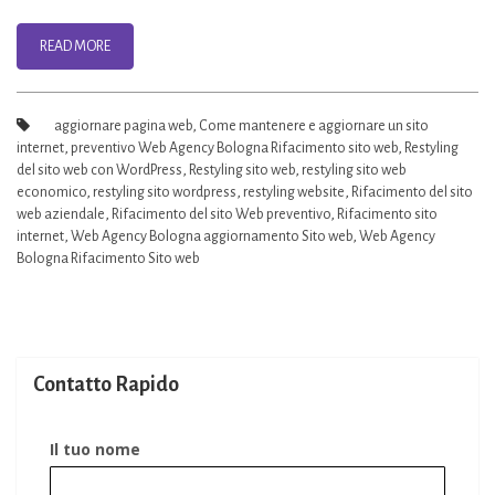
–
Bologna
READ MORE
aggiornare pagina web
,
Come mantenere e aggiornare un sito
internet
,
preventivo Web Agency Bologna Rifacimento sito web
,
Restyling
del sito web con WordPress
,
Restyling sito web
,
restyling sito web
economico
,
restyling sito wordpress
,
restyling website
,
Rifacimento del sito
web aziendale
,
Rifacimento del sito Web preventivo
,
Rifacimento sito
internet
,
Web Agency Bologna aggiornamento Sito web
,
Web Agency
Bologna Rifacimento Sito web
Contatto Rapido
Il tuo nome