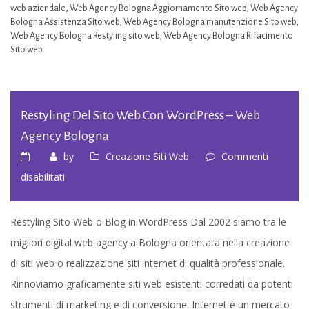
web aziendale
,
Web Agency Bologna Aggiornamento Sito web
,
Web Agency
Bologna Assistenza Sito web
,
Web Agency Bologna manutenzione Sito web
,
Web Agency Bologna Restyling sito web
,
Web Agency Bologna Rifacimento
Sito web
Restyling Del Sito Web Con WordPress – Web
Agency Bologna
by
Creazione Siti Web
Commenti
su
disabilitati
Restyling
del
Restyling Sito Web o Blog in WordPress Dal 2002 siamo tra le
sito
migliori digital web agency a Bologna orientata nella creazione
web
di siti web o realizzazione siti internet di qualità professionale.
con
Rinnoviamo graficamente siti web esistenti corredati da potenti
WordPress
strumenti di marketing e di conversione. Internet è un mercato