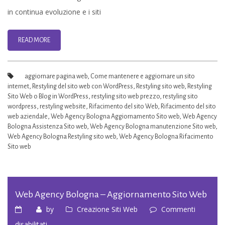
–
in continua evoluzione e i siti
Web
agency
READ MORE
Bologna
aggiornare pagina web
,
Come mantenere e aggiornare un sito
internet
,
Restyling del sito web con WordPress
,
Restyling sito web
,
Restyling
Sito Web o Blog in WordPress
,
restyling sito web prezzo
,
restyling sito
wordpress
,
restyling website
,
Rifacimento del sito Web
,
Rifacimento del sito
web aziendale
,
Web Agency Bologna Aggiornamento Sito web
,
Web Agency
Bologna Assistenza Sito web
,
Web Agency Bologna manutenzione Sito web
,
Web Agency Bologna Restyling sito web
,
Web Agency Bologna Rifacimento
Sito web
Web Agency Bologna – Aggiornamento Sito Web
by
Creazione Siti Web
Commenti
su
disabilitati