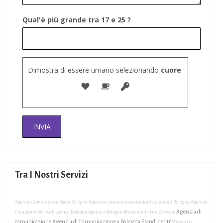
Qual'è più grande tra 17 e 25 ?
Dimostra di essere umano selezionando
cuore
.
Tra I Nostri Servizi
Agenzia Consulenza Seo a Bologna
Agenzia creare presentazioni aziendali Bologna
Agenzia
Agenzia di
Creazione Siti web
agency bologna
Agenzia Bologna Brand Identity e Stampa
comunicazione
Agenzia di Comunicazione a Bologna Brand identity
Agenzia