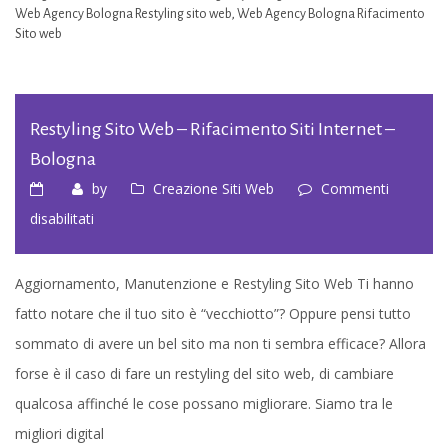
Web Agency Bologna Restyling sito web
,
Web Agency Bologna Rifacimento
Sito web
Restyling Sito Web – Rifacimento Siti Internet –
Bologna
by
Creazione Siti Web
Commenti
su
disabilitati
Restyling
sito
Aggiornamento, Manutenzione e Restyling Sito Web Ti hanno
web
fatto notare che il tuo sito è “vecchiotto”? Oppure pensi tutto
–
sommato di avere un bel sito ma non ti sembra efficace? Allora
Rifacimento
forse è il caso di fare un restyling del sito web, di cambiare
Siti
qualcosa affinché le cose possano migliorare. Siamo tra le
Internet
migliori digital