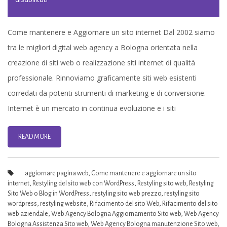
Web
Agency
Come mantenere e Aggiornare un sito internet Dal 2002 siamo
Bologna
tra le migliori digital web agency a Bologna orientata nella
–
creazione di siti web o realizzazione siti internet di qualità
Aggiornamento
professionale. Rinnoviamo graficamente siti web esistenti
Sito
corredati da potenti strumenti di marketing e di conversione.
web
Internet è un mercato in continua evoluzione e i siti
READ MORE
aggiornare pagina web
,
Come mantenere e aggiornare un sito
internet
,
Restyling del sito web con WordPress
,
Restyling sito web
,
Restyling
Sito Web o Blog in WordPress
,
restyling sito web prezzo
,
restyling sito
wordpress
,
restyling website
,
Rifacimento del sito Web
,
Rifacimento del sito
web aziendale
,
Web Agency Bologna Aggiornamento Sito web
,
Web Agency
Bologna Assistenza Sito web
,
Web Agency Bologna manutenzione Sito web
,