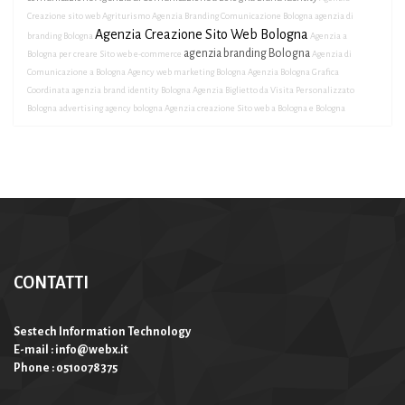
Creazione sito web Agriturismo
Agenzia Branding Comunicazione Bologna
agenzia di
Agenzia Creazione Sito Web Bologna
branding Bologna
Agenzia a
agenzia branding Bologna
Bologna per creare Sito web e-commerce
Agenzia di
Comunicazione a Bologna
Agency web marketing Bologna
Agenzia Bologna Grafica
Coordinata
agenzia brand identity Bologna
Agenzia Biglietto da Visita Personalizzato
Bologna
advertising agency bologna
Agenzia creazione Sito web a Bologna e Bologna
CONTATTI
Sestech Information Technology
E-mail : info@webx.it
Phone : 0510078375